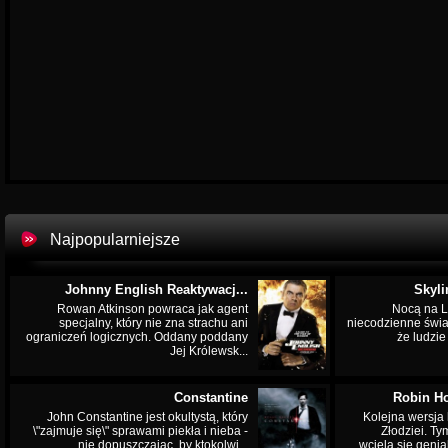
Najpopularniejsze
Johnny English Reaktywacj...
Skyli
Rowan Atkinson powraca jak agent
Nocą na L
specjalny, który nie zna strachu ani
niecodzienne świa
ograniczeń logicznych. Oddany poddany
że ludzi
Jej Królewsk...
Constantine
Robin Ho
John Constantine jest okultystą, który
Kolejna wersja 
\"zajmuje się\" sprawami piekła i nieba -
Złodziei. Ty
nie dopuszczając, by ktokolwi...
wciela się genia