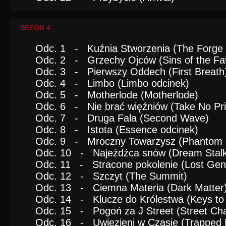
SEZON 4
Odc. 1 - Kuźnia Stworzenia (The Forge o
Odc. 2 - Grzechy Ojców (Sins of the Fa
Odc. 3 - Pierwszy Oddech (First Breath
Odc. 4 - Limbo (Limbo odcinek)
Odc. 5 - Motherlode (Motherlode)
Odc. 6 - Nie brać więźniów (Take No Pri
Odc. 7 - Druga Fala (Second Wave)
Odc. 8 - Istota (Essence odcinek)
Odc. 9 - Mroczny Towarzysz (Phantom
Odc. 10 - Najeźdźca snów (Dream Stalk
Odc. 11 - Stracone pokolenie (Lost Gen
Odc. 12 - Szczyt (The Summit)
Odc. 13 - Ciemna Materia (Dark Matter
Odc. 14 - Klucze do Królestwa (Keys to
Odc. 15 - Pogoń za J Street (Street Ch
Odc. 16 - Uwiezieni w Czasie (Trapped 