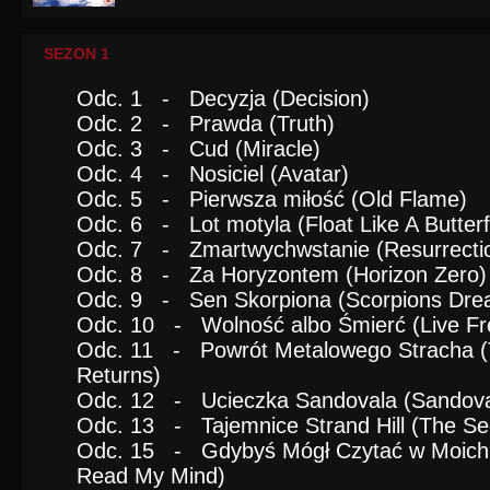
SEZON 1
Odc. 1 - Decyzja (Decision)
Odc. 2 - Prawda (Truth)
Odc. 3 - Cud (Miracle)
Odc. 4 - Nosiciel (Avatar)
Odc. 5 - Pierwsza miłość (Old Flame)
Odc. 6 - Lot motyla (Float Like A Butterf
Odc. 7 - Zmartwychwstanie (Resurrecti
Odc. 8 - Za Horyzontem (Horizon Zero)
Odc. 9 - Sen Skorpiona (Scorpions Dre
Odc. 10 - Wolność albo Śmierć (Live Fr
Odc. 11 - Powrót Metalowego Stracha (
Returns)
Odc. 12 - Ucieczka Sandovala (Sandova
Odc. 13 - Tajemnice Strand Hill (The Secr
Odc. 15 - Gdybyś Mógł Czytać w Moich 
Read My Mind)