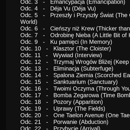
Odc. 3 - Emancypacja (Emancipation)
Odc. 4 - Déja Vu (Déja Vu)
Odc. 5 - Przeszły i Przyszły Świat (The
World)
Odc. 6 - Cieńszy niż Krew (Thicker than
Odc. 7 - Odrobinę Nieba (A Little Bit of
Odc. 9 - Ku pamięci (In Memory)
Odc. 10 - Klasztor (The Cloister)
Odc. 11 - Wywiad (Interview)
Odc. 12 - Trzymaj Wrogów Bliżej (Keep 
Odc. 13 - Eliminacja (Subterfuge)
Odc. 14 - Spalona Ziemia (Scorched Ea
Odc. 15 - Sanktuarium (Sanctuary)
Odc. 16 - Twoimi Oczyma (Through You
Odc. 17 - Bomba Zegarowa (Time Bom
Odc. 18 - Pozory (Apparition)
Odc. 19 - Uprawy (The Fields)
Odc. 20 - One Taelon Avenue (One Tae
Odc. 21 - Porwanie (Abduction)
Odc. 22 - Przybycie (Arrival)