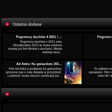
Ostatnio dodane
Pogromcy duchów 4 2021 / ...
Pogromcy
Pogromcy duchów z 2021 roku
Ghostbusters 2021 to nowa odsłona
znanej już linii filmów o duchach. Młoda
kobieta wraz...
Ad Astra: Ku gwiazdom 201...
Film Ad Astra o podtytule Ku gwiazdom,
To całkiem n
przenosi nas o całe dekady w przyszłość.
opowieści. Film
Ludzkość szuka obcych cywilizacji już ...
roku</b> t