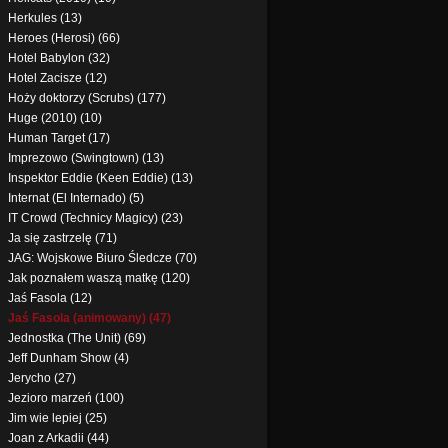
Herkules (13)
Heroes (Herosi) (66)
Hotel Babylon (32)
Hotel Zacisze (12)
Hoży doktorzy (Scrubs) (177)
Huge (2010) (10)
Human Target (17)
Imprezowo (Swingtown) (13)
Inspektor Eddie (Keen Eddie) (13)
Internat (El Internado) (5)
IT Crowd (Technicy Magicy) (23)
Ja się zastrzelę (71)
JAG: Wojskowe Biuro Śledcze (70)
Jak poznałem waszą matkę (120)
Jaś Fasola (12)
Jaś Fasola (animowany) (47)
Jednostka (The Unit) (69)
Jeff Dunham Show (4)
Jerycho (27)
Jezioro marzeń (100)
Jim wie lepiej (25)
Joan z Arkadii (44)