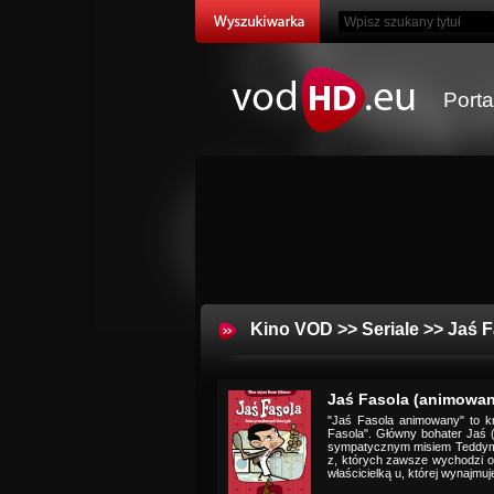
Port
Kino VOD
>>
Seriale
>> Jaś F
Jaś Fasola (animowan
"Jaś Fasola animowany" to k
Fasola". Główny bohater Jaś
sympatycznym misiem Teddym.
z, których zawsze wychodzi o
właścicielką u, której wynajmuj