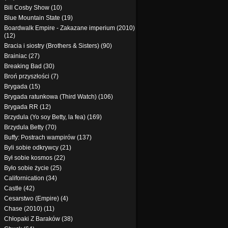
Bill Cosby Show (10)
Blue Mountain State (19)
Boardwalk Empire - Zakazane imperium (2010)
(12)
Bracia i siostry (Brothers & Sisters) (90)
Brainiac (27)
Breaking Bad (30)
Broń przyszłości (7)
Brygada (15)
Brygada ratunkowa (Third Watch) (106)
Brygada RR (12)
Brzydula (Yo soy Betty, la fea) (169)
Brzydula Betty (70)
Buffy: Postrach wampirów (137)
Byli sobie odkrywcy (21)
Był sobie kosmos (22)
Było sobie życie (25)
Californication (34)
Castle (42)
Cesarstwo (Empire) (4)
Chase (2010) (11)
Chłopaki Z Baraków (38)