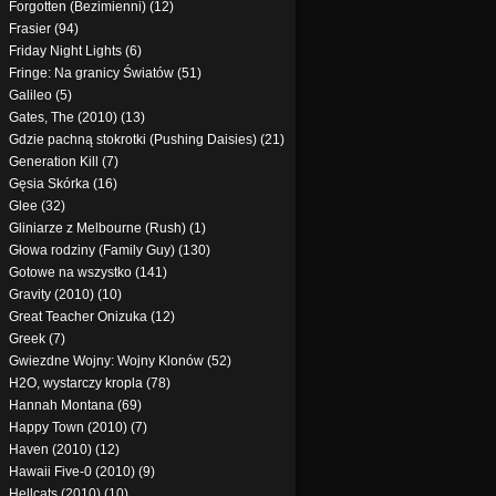
Forgotten (Bezimienni) (12)
Frasier (94)
Friday Night Lights (6)
Fringe: Na granicy Światów (51)
Galileo (5)
Gates, The (2010) (13)
Gdzie pachną stokrotki (Pushing Daisies) (21)
Generation Kill (7)
Gęsia Skórka (16)
Glee (32)
Gliniarze z Melbourne (Rush) (1)
Głowa rodziny (Family Guy) (130)
Gotowe na wszystko (141)
Gravity (2010) (10)
Great Teacher Onizuka (12)
Greek (7)
Gwiezdne Wojny: Wojny Klonów (52)
H2O, wystarczy kropla (78)
Hannah Montana (69)
Happy Town (2010) (7)
Haven (2010) (12)
Hawaii Five-0 (2010) (9)
Hellcats (2010) (10)