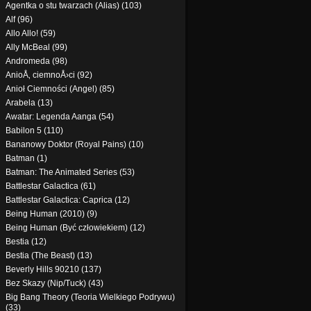
Agentka o stu twarzach (Alias) (103)
Alf (96)
Allo Allo! (59)
Ally McBeal (99)
Andromeda (98)
AnioÅ‚ ciemnoÅ›ci (92)
Anioł Ciemności (Angel) (85)
Arabela (13)
Awatar: Legenda Aanga (54)
Babilon 5 (110)
Bananowy Doktor (Royal Pains) (10)
Batman (1)
Batman: The Animated Series (53)
Battlestar Galactica (61)
Battlestar Galactica: Caprica (12)
Being Human (2010) (9)
Being Human (Być człowiekiem) (12)
Bestia (12)
Bestia (The Beast) (13)
Beverly Hills 90210 (137)
Bez Skazy (Nip/Tuck) (43)
Big Bang Theory (Teoria Wielkiego Podrywu)
(33)