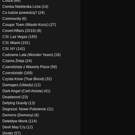
Chuck (64)
Cienka Niebieska Linia (14)
Co ludzie powiedzą? (24)
Community (6)
Cougar Town (Miasto Kocic) (27)
Covert Affairs (2010) (8)
CSI: Las Vegas (165)
CSI: Miami (191)
CSI: NY (142)
Cudowne Lata (Wonder Years) (18)
Czarna Żmija (24)
Czarodzieje z Waverly Place (56)
Czarodziejki (169)
Czysta Krew (True Blood) (32)
Damages (Układy) (12)
Dark Angel (Cień Anioła) (41)
Deadwood (23)
Defying Gravity (13)
Degrassi: Nowe Pokolenie (11)
Demons (Demony) (6)
Detektyw Monk (114)
Devil May Cry (12)
Dexter (57)