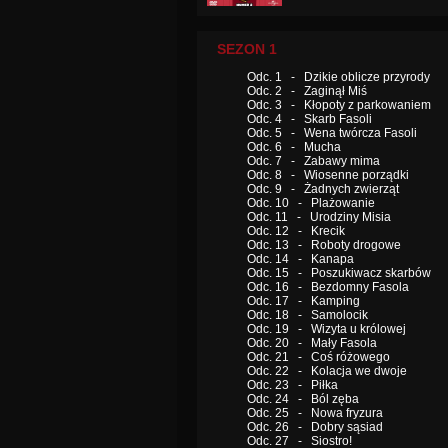
SEZON 1
Odc. 1 - Dzikie oblicze przyrody
Odc. 2 - Zaginął Miś
Odc. 3 - Kłopoty z parkowaniem
Odc. 4 - Skarb Fasoli
Odc. 5 - Wena twórcza Fasoli
Odc. 6 - Mucha
Odc. 7 - Zabawy mima
Odc. 8 - Wiosenne porządki
Odc. 9 - Żadnych zwierząt
Odc. 10 - Plażowanie
Odc. 11 - Urodziny Misia
Odc. 12 - Krecik
Odc. 13 - Roboty drogowe
Odc. 14 - Kanapa
Odc. 15 - Poszukiwacz skarbów
Odc. 16 - Bezdomny Fasola
Odc. 17 - Kamping
Odc. 18 - Samolocik
Odc. 19 - Wizyta u królowej
Odc. 20 - Mały Fasola
Odc. 21 - Coś różowego
Odc. 22 - Kolacja we dwoje
Odc. 23 - Piłka
Odc. 24 - Ból zęba
Odc. 25 - Nowa fryzura
Odc. 26 - Dobry sąsiad
Odc. 27 - Siostro!