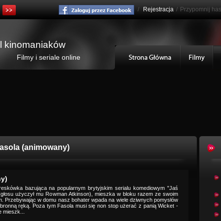
/
Rejestracja
/
Przypomnij has
al kinomaniaków
Filmy i seriale online
asola (animowany)
y)
reskówka bazująca na popularnym brytyjskim serialu komediowym "Jaś
 (głosu użyczył mu Rowman Atkinson), mieszka w bloku razem ze swoim
 Przebywając w domu nasz bohater wpada na wiele dziwnych pomysłów
bronną ręką. Poza tym Fasola musi się non stop użerać z panią Wicket -
e mieszk...