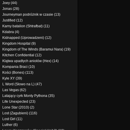
Joey (44)
Jonas (28)
Journeyman podróżnik w czasie (13)
Justified (12)
Karny batalion (Shtrafbat) (11)
Kdabra (4)
Kidnapped (Uprowadzeni) (12)
Kingdom Hospital (9)
Kingdom of The Winds (Baramui Nara) (19)
Kitchen Confidential (12)
Klątwa upadłych aniołów (Hex) (14)
Kompania Braci (10)
Kości (Bones) (113)
Kyle XY (39)
L Word (Słowo na L) (47)
Las Vegas (62)
Latający cyrk Monty Pythona (35)
Life Unexpected (23)
Lone Star (2010) (2)
Lost (Zagubieni) (116)
Lost Girl (11)
Luther (6)