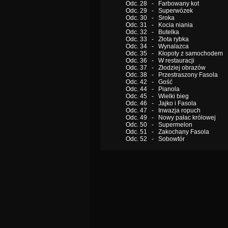
Odc. 28 - Farbowany kot
Odc. 29 - Superwózek
Odc. 30 - Sroka
Odc. 31 - Kocia niania
Odc. 32 - Butelka
Odc. 33 - Złota rybka
Odc. 34 - Wynalazca
Odc. 35 - Kłopoty z samochodem
Odc. 36 - W restauracji
Odc. 37 - Złodziej obrazów
Odc. 38 - Przestraszony Fasola
Odc. 42 - Gość
Odc. 44 - Pianola
Odc. 45 - Wielki bieg
Odc. 46 - Jajko i Fasola
Odc. 47 - Inwazja ropuch
Odc. 49 - Nowy pałac królowej
Odc. 50 - Supermelon
Odc. 51 - Zakochany Fasola
Odc. 52 - Sobowtór