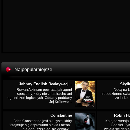
Najpopularniejsze
Johnny English Reaktywacj...
Skyli
Rowan Atkinson powraca jak agent
Nocą na L
specjalny, który nie zna strachu ani
niecodzienne świa
ograniczeń logicznych. Oddany poddany
że ludzi
Jej Królewsk...
Constantine
Robin Ho
John Constantine jest okultystą, który
Kolejna wersja 
\"zajmuje się\" sprawami piekła i nieba -
Złodziei. Ty
nie dopuszczając, by ktokolwi...
wciela się genia