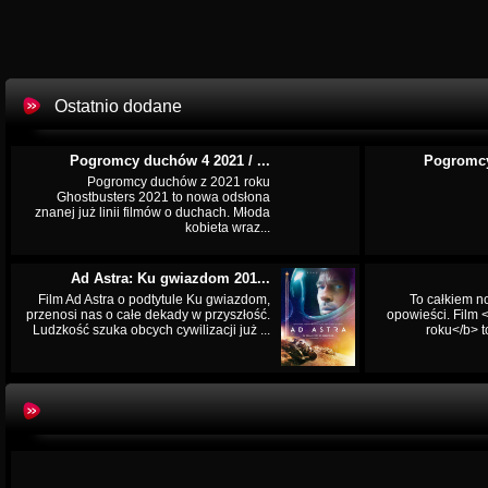
Ostatnio dodane
Pogromcy duchów 4 2021 / ...
Pogromcy
Pogromcy duchów z 2021 roku
Ghostbusters 2021 to nowa odsłona
znanej już linii filmów o duchach. Młoda
kobieta wraz...
Ad Astra: Ku gwiazdom 201...
Film Ad Astra o podtytule Ku gwiazdom,
To całkiem n
przenosi nas o całe dekady w przyszłość.
opowieści. Film
Ludzkość szuka obcych cywilizacji już ...
roku</b> t