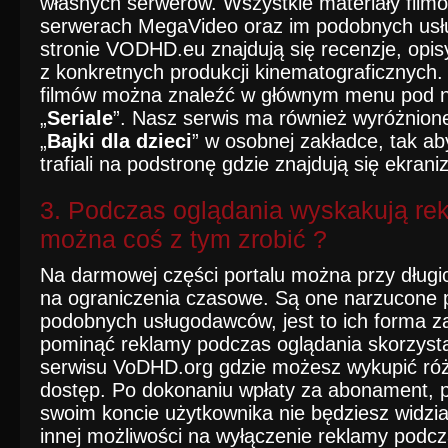
własnych serwerów. Wszystkie materiały filmo
serwerach MegaVideo oraz im podobnych us
stronie VODHD.eu znajdują się recenzje, opi
z konkretnych produkcji kinematograficznych. 
filmów można znaleźć w głównym menu pod 
„
Seriale
”. Nasz serwis ma również wyróżnione
„
Bajki dla dzieci
” w osobnej zakładce, tak ab
trafiali na podstronę gdzie znajdują się ekrani
3. Podczas oglądania wyskakują rek
można coś z tym zrobić ?
Na darmowej części portalu można przy długi
na ograniczenia czasowe. Są one narzucone 
podobnych usługodawców, jest to ich forma za
pominąć reklamy podczas oglądania skorzysta
serwisu VoDHD.org gdzie możesz wykupić ró
dostęp. Po dokonaniu wpłaty za abonament, p
swoim koncie użytkownika nie będziesz widzia
innej możliwości na wyłączenie reklamy podcz