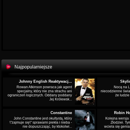
Najpopularniejsze
Johnny English Reaktywacj...
Skyli
Rowan Atkinson powraca jak agent
Nocą na L
specjalny, który nie zna strachu ani
niecodzienne świa
ograniczeń logicznych. Oddany poddany
że ludzi
Jej Królewsk...
Constantine
Robin Ho
John Constantine jest okultystą, który
Kolejna wersja 
\"zajmuje się\" sprawami piekła i nieba -
Złodziei. Ty
nie dopuszczając, by ktokolwi...
wciela się genia