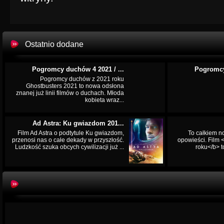
Ostatnio dodane
Pogromcy duchów 4 2021 / ...
Pogromcy
Pogromcy duchów z 2021 roku
Ghostbusters 2021 to nowa odsłona
znanej już linii filmów o duchach. Młoda
kobieta wraz...
Ad Astra: Ku gwiazdom 201...
Film Ad Astra o podtytule Ku gwiazdom,
To całkiem n
przenosi nas o całe dekady w przyszłość.
opowieści. Film
Ludzkość szuka obcych cywilizacji już ...
roku</b> t