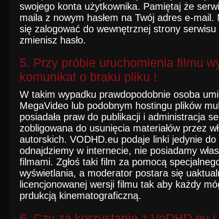
swojego konta użytkownika. Pamiętaj że ser
maila z nowym hasłem na Twój adres e-mail.
się zalogować do wewnętrznej strony serwisu
zmienisz hasło.
5. Przy próbie uruchomienia filmu w
komunikat o braku pliku !
W takim wypadku prawdopodobnie osoba umies
MegaVideo lub podobnym hostingu plików mult
posiadała praw do publikacji i administracja s
zobligowana do usunięcia materiałów przez wł
autorskich. VODHD.eu podaje linki jedynie do f
odnajdziemy w internecie, nie posiadamy wła
filmami. Zgłoś taki film za pomocą specjalne
wyświetlania, a moderator postara się uaktualn
licencjonowanej wersji filmu tak aby każdy mó
prdukcją kinematograficzną.
6. Czy za korzystanie z VoDHD.eu i 