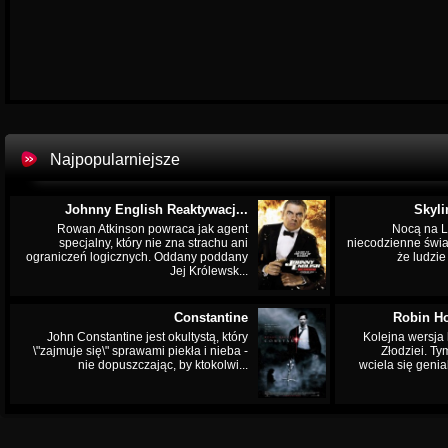
Najpopularniejsze
Johnny English Reaktywacj...
Skyli
Rowan Atkinson powraca jak agent
Nocą na L
specjalny, który nie zna strachu ani
niecodzienne świa
ograniczeń logicznych. Oddany poddany
że ludzi
Jej Królewsk...
Constantine
Robin Ho
John Constantine jest okultystą, który
Kolejna wersja 
\"zajmuje się\" sprawami piekła i nieba -
Złodziei. Ty
nie dopuszczając, by ktokolwi...
wciela się genia