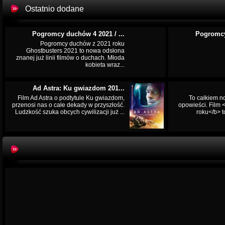
Ostatnio dodane
Pogromcy duchów 4 2021 / ...
Pogromcy
Pogromcy duchów z 2021 roku
Ghostbusters 2021 to nowa odsłona
znanej już linii filmów o duchach. Młoda
kobieta wraz...
Ad Astra: Ku gwiazdom 201...
Film Ad Astra o podtytule Ku gwiazdom,
To całkiem n
przenosi nas o całe dekady w przyszłość.
opowieści. Film
Ludzkość szuka obcych cywilizacji już ...
roku</b> t