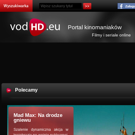
Portal kinomaniaków
Filmy i seriale online
Polecamy
Mad Max: Na drodze
gniewu
Szalenie dynamiczna akcja w