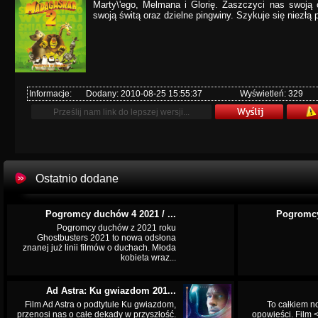
Marty\'ego, Melmana i Glorię. Zaszczyci nas swoją 
swoją świtą oraz dzielne pingwiny. Szykuje się niezłą
Informacje:
Dodany: 2010-08-25 15:55:37
Wyświetleń: 329
Ostatnio dodane
Pogromcy duchów 4 2021 / ...
Pogromcy
Pogromcy duchów z 2021 roku
Ghostbusters 2021 to nowa odsłona
znanej już linii filmów o duchach. Młoda
kobieta wraz...
Ad Astra: Ku gwiazdom 201...
Film Ad Astra o podtytule Ku gwiazdom,
To całkiem n
przenosi nas o całe dekady w przyszłość.
opowieści. Film