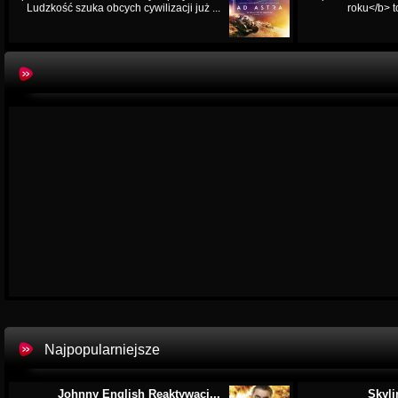
Ludzkość szuka obcych cywilizacji już ...
roku</b> t
Najpopularniejsze
Johnny English Reaktywacj...
Skyli