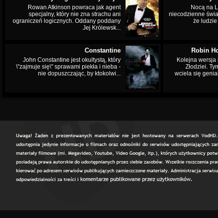
Rowan Atkinson powraca jak agent
Nocą na L
specjalny, który nie zna strachu ani
niecodzienne świa
ograniczeń logicznych. Oddany poddany
że ludzi
Jej Królewsk...
Constantine
Robin Ho
John Constantine jest okultystą, który
Kolejna wersja 
\"zajmuje się\" sprawami piekła i nieba -
Złodziei. Ty
nie dopuszczając, by ktokolwi...
wciela się genia