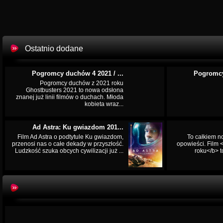
Ostatnio dodane
Pogromcy duchów 4 2021 / ...
Pogromcy
Pogromcy duchów z 2021 roku
Ghostbusters 2021 to nowa odsłona
znanej już linii filmów o duchach. Młoda
kobieta wraz...
Ad Astra: Ku gwiazdom 201...
Film Ad Astra o podtytule Ku gwiazdom,
To całkiem n
przenosi nas o całe dekady w przyszłość.
opowieści. Film
Ludzkość szuka obcych cywilizacji już ...
roku</b> t