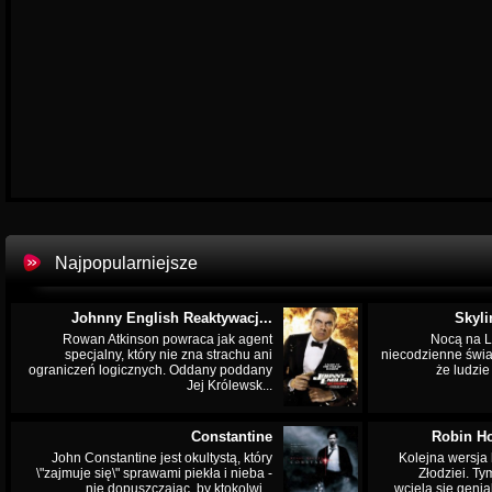
Najpopularniejsze
Johnny English Reaktywacj...
Skyli
Rowan Atkinson powraca jak agent
Nocą na L
specjalny, który nie zna strachu ani
niecodzienne świa
ograniczeń logicznych. Oddany poddany
że ludzi
Jej Królewsk...
Constantine
Robin Ho
John Constantine jest okultystą, który
Kolejna wersja 
\"zajmuje się\" sprawami piekła i nieba -
Złodziei. Ty
nie dopuszczając, by ktokolwi...
wciela się genia