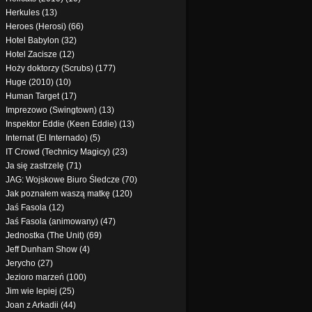
Herkules (13)
Heroes (Herosi) (66)
Hotel Babylon (32)
Hotel Zacisze (12)
Hoży doktorzy (Scrubs) (177)
Huge (2010) (10)
Human Target (17)
Imprezowo (Swingtown) (13)
Inspektor Eddie (Keen Eddie) (13)
Internat (El Internado) (5)
IT Crowd (Technicy Magicy) (23)
Ja się zastrzelę (71)
JAG: Wojskowe Biuro Śledcze (70)
Jak poznałem waszą matkę (120)
Jaś Fasola (12)
Jaś Fasola (animowany) (47)
Jednostka (The Unit) (69)
Jeff Dunham Show (4)
Jerycho (27)
Jezioro marzeń (100)
Jim wie lepiej (25)
Joan z Arkadii (44)