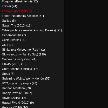
Forgotten (Bezimienni) (12)
Frasier (94)
Friday Night Lights (6)
Fringe: Na granicy Światów (51)
Galileo (5)
Gates, The (2010) (13)
Gdzie pachną stokrotki (Pushing Daisies) (21)
Generation Kill (7)
Gęsia Skórka (16)
Glee (32)
Gliniarze z Melbourne (Rush) (1)
Głowa rodziny (Family Guy) (130)
Gotowe na wszystko (141)
Gravity (2010) (10)
Great Teacher Onizuka (12)
Greek (7)
Gwiezdne Wojny: Wojny Klonów (52)
H2O, wystarczy kropla (78)
Hannah Montana (69)
Happy Town (2010) (7)
Haven (2010) (12)
Hawaii Five-0 (2010) (9)
Hellcats (2010) (10)