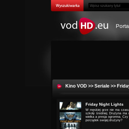
Port
Kino VOD
>>
Seriale
>> Frida
Friday Night Lights
W męskiej grze nie ma czasu 
szkoły średniej. Drużyna ma 
wielka a presja ogromna. Czy
porządek swojej drużyny?