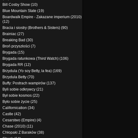
Bill Cosby Show (10)
Blue Mountain State (19)
Boardwalk Empire - Zakazane imperium (2010)
(12)
Bracia i siostry (Brothers & Sisters) (90)
Brainiac (27)
Breaking Bad (30)
Broń przyszłości (7)
Brygada (15)
Brygada ratunkowa (Third Watch) (106)
Brygada RR (12)
Brzydula (Yo soy Betty, la fea) (169)
Brzydula Betty (70)
Buffy: Postrach wampirów (137)
Byli sobie odkrywcy (21)
Był sobie kosmos (22)
Było sobie życie (25)
Californication (34)
Castle (42)
Cesarstwo (Empire) (4)
Chase (2010) (11)
Chłopaki Z Baraków (38)