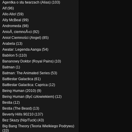
Agentka o stu twarzach (Alias) (103)
Alf (96)
Allo Allo! (59)
Ally McBeal (99)
Andromeda (98)
AnioÅ‚ ciemnoÅ›ci (92)
Anioł Ciemności (Angel) (85)
Arabela (13)
Awatar: Legenda Aanga (54)
Babilon 5 (110)
Bananowy Doktor (Royal Pains) (10)
Batman (1)
Batman: The Animated Series (53)
Battlestar Galactica (61)
Battlestar Galactica: Caprica (12)
Being Human (2010) (9)
Being Human (Być człowiekiem) (12)
Bestia (12)
Bestia (The Beast) (13)
Beverly Hills 90210 (137)
Bez Skazy (Nip/Tuck) (43)
Big Bang Theory (Teoria Wielkiego Podrywu)
(33)