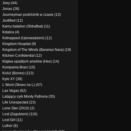
Joey (44)
Jonas (28)
Journeyman podróżnik w czasie (13)
Justified (12)
Karny batalion (Shtrafbat) (11)
Kdabra (4)
Kidnapped (Uprowadzeni) (12)
Kingdom Hospital (9)
Kingdom of The Winds (Baramui Nara) (19)
Kitchen Confidential (12)
Klątwa upadłych aniołów (Hex) (14)
Kompania Braci (10)
Kości (Bones) (113)
Kyle XY (39)
L Word (Słowo na L) (47)
Las Vegas (62)
Latający cyrk Monty Pythona (35)
Life Unexpected (23)
Lone Star (2010) (2)
Lost (Zagubieni) (116)
Lost Girl (11)
Luther (6)