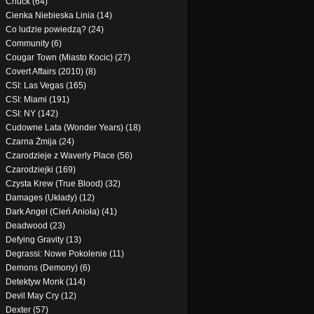
Chuck (64)
Cienka Niebieska Linia (14)
Co ludzie powiedzą? (24)
Community (6)
Cougar Town (Miasto Kocic) (27)
Covert Affairs (2010) (8)
CSI: Las Vegas (165)
CSI: Miami (191)
CSI: NY (142)
Cudowne Lata (Wonder Years) (18)
Czarna Żmija (24)
Czarodzieje z Waverly Place (56)
Czarodziejki (169)
Czysta Krew (True Blood) (32)
Damages (Układy) (12)
Dark Angel (Cień Anioła) (41)
Deadwood (23)
Defying Gravity (13)
Degrassi: Nowe Pokolenie (11)
Demons (Demony) (6)
Detektyw Monk (114)
Devil May Cry (12)
Dexter (57)