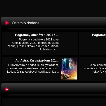
Ostatnio dodane
Pogromcy duchów 4 2021 / ...
Pogromcy
Pogromcy duchów z 2021 roku
Ghostbusters 2021 to nowa odsłona
znanej już linii filmów o duchach. Młoda
kobieta wraz...
Ad Astra: Ku gwiazdom 201...
Film Ad Astra o podtytule Ku gwiazdom,
To całkiem n
przenosi nas o całe dekady w przyszłość.
opowieści. Film
Ludzkość szuka obcych cywilizacji już ...
roku</b> t