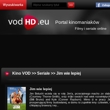
Portal kinomaniaków
Filmy i seriale online
Kino VOD
>>
Seriale
>> Jim wie lepiej
Jim wie lepiej
Jim Belushi wciela się w rolę Jim'a, przeciętnego macho ze słab
(Courtney Thorne-Smith), oraz trójki swoich nad wiek rozwiniętych
(Billi Bruno) and Kyle (Conner Rayburn). Mimo iż w pracy J
prosperującej firmy budowlanej, w domu to zupełnie inny człowiek
chłopięcą brawurą i wy...