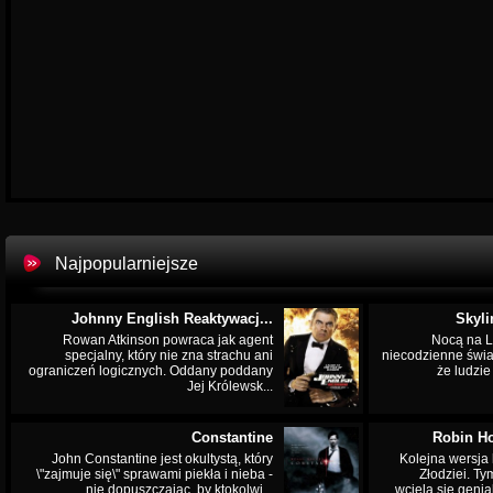
Najpopularniejsze
Johnny English Reaktywacj...
Skyli
Rowan Atkinson powraca jak agent
Nocą na L
specjalny, który nie zna strachu ani
niecodzienne świa
ograniczeń logicznych. Oddany poddany
że ludzi
Jej Królewsk...
Constantine
Robin Ho
John Constantine jest okultystą, który
Kolejna wersja 
\"zajmuje się\" sprawami piekła i nieba -
Złodziei. Ty
nie dopuszczając, by ktokolwi...
wciela się genia