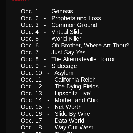
Odc. 1 - Genesis
Odc. 2 - Prophets and Loss
Odc. 3 - Common Ground
Odc. 4 - Virtual Slide
Odc. 5 - World Killer
Odc. 6 - Oh Brother, Where Art Thou?
Odc. 7 - Just Say Yes
Odc. 8 - The Alternateville Horror
Odc. 9 - Slidecage
Odc. 10 - Asylum
Odc. 11 - California Reich
Odc. 12 - The Dying Fields
Odc. 13 - Lipschitz Live!
Odc. 14 - Mother and Child
Odc. 15 - Net Worth
Odc. 16 - Slide By Wire
Odc. 17 - Data World
Odc. 18 - Way Out West