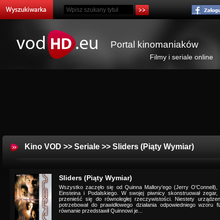
Portal kinomaniaków
Filmy i seriale online
Kino VOD
>>
Seriale
>> Sliders (Piąty Wymiar)
Sliders (Piąty Wymiar)
Wszystko zaczęło się od Quinna Mallory'ego (Jerry O'Connell), 
Einsteina i Podalskiego. W swojej piwnicy skonstruował zegar,
przenieść się do równoległej rzeczywistości. Niestety urządzen
potrzebował do prawidłowego działania odpowiedniego wzoru 
równanie przedstawił Quinnowi je...