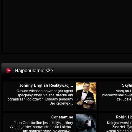
Najpopularniejsze
Johnny English Reaktywacj...
Skyli
Rowan Atkinson powraca jak agent
Nocą na L
specjalny, który nie zna strachu ani
niecodzienne świa
ograniczeń logicznych. Oddany poddany
że ludzi
Jej Królewsk...
Constantine
Robin Ho
John Constantine jest okultystą, który
Kolejna wersja 
\"zajmuje się\" sprawami piekła i nieba -
Złodziei. Ty
nie dopuszczając, by ktokolwi...
wciela się genia