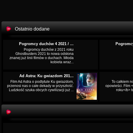
Ostatnio dodane
Pogromcy duchów 4 2021 / ...
Pogromcy
Pogromcy duchów z 2021 roku
Ghostbusters 2021 to nowa odsłona
znanej już linii filmów o duchach. Młoda
kobieta wraz...
Ad Astra: Ku gwiazdom 201...
Film Ad Astra o podtytule Ku gwiazdom,
To całkiem n
przenosi nas o całe dekady w przyszłość.
opowieści. Film
Ludzkość szuka obcych cywilizacji już ...
roku</b> t