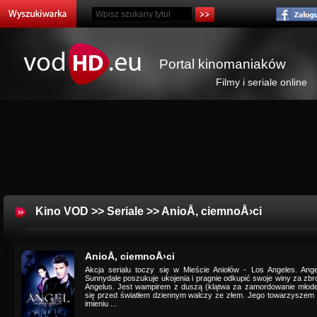
Portal kinomaniaków
Filmy i seriale online
Kino VOD
>>
Seriale
>> AnioÅ‚ ciemnoÅ›ci
AnioÅ‚ ciemnoÅ›ci
Akcja serialu toczy się w Mieście Aniołów - Los Angeles. Ang
Sunnydale poszukuje ukojenia i pragnie odkupić swoje winy za zbr
Angelus. Jest wampirem z duszą (klątwa za zamordowanie młodej
się przed światłem dziennym walczy ze złem. Jego towarzyszem w
imieniu ...