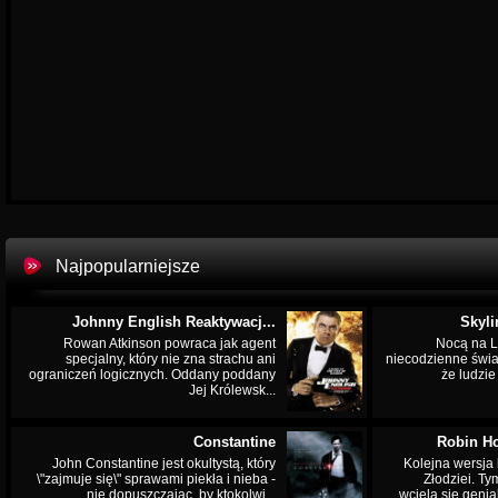
Najpopularniejsze
Johnny English Reaktywacj...
Skyli
Rowan Atkinson powraca jak agent
Nocą na L
specjalny, który nie zna strachu ani
niecodzienne świa
ograniczeń logicznych. Oddany poddany
że ludzi
Jej Królewsk...
Constantine
Robin Ho
John Constantine jest okultystą, który
Kolejna wersja 
\"zajmuje się\" sprawami piekła i nieba -
Złodziei. Ty
nie dopuszczając, by ktokolwi...
wciela się genia