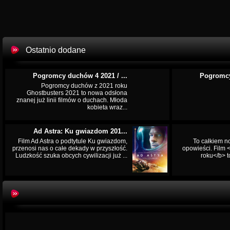
Ostatnio dodane
Pogromcy duchów 4 2021 / ...
Pogromcy
Pogromcy duchów z 2021 roku
Ghostbusters 2021 to nowa odsłona
znanej już linii filmów o duchach. Młoda
kobieta wraz...
Ad Astra: Ku gwiazdom 201...
Film Ad Astra o podtytule Ku gwiazdom,
To całkiem n
przenosi nas o całe dekady w przyszłość.
opowieści. Film
Ludzkość szuka obcych cywilizacji już ...
roku</b> t