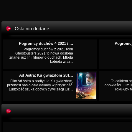
Ostatnio dodane
Pogromcy duchów 4 2021 / ...
Pogromcy
Pogromcy duchów z 2021 roku
Ghostbusters 2021 to nowa odsłona
znanej już linii filmów o duchach. Młoda
kobieta wraz...
Ad Astra: Ku gwiazdom 201...
Film Ad Astra o podtytule Ku gwiazdom,
To całkiem n
przenosi nas o całe dekady w przyszłość.
opowieści. Film
Ludzkość szuka obcych cywilizacji już ...
roku</b> t