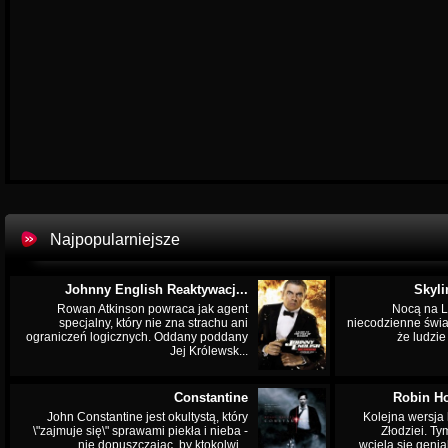
Najpopularniejsze
Johnny English Reaktywacj...
Skyli
Rowan Atkinson powraca jak agent
Nocą na L
specjalny, który nie zna strachu ani
niecodzienne świa
ograniczeń logicznych. Oddany poddany
że ludzi
Jej Królewsk...
Constantine
Robin Ho
John Constantine jest okultystą, który
Kolejna wersja 
\"zajmuje się\" sprawami piekła i nieba -
Złodziei. Ty
nie dopuszczając, by ktokolwi...
wciela się genia