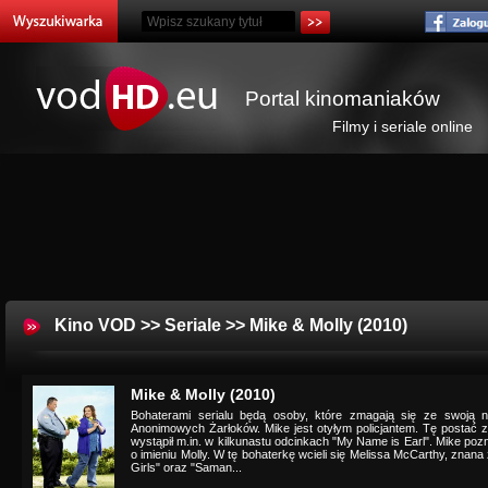
Portal kinomaniaków
Filmy i seriale online
Kino VOD
>>
Seriale
>> Mike & Molly (2010)
Mike & Molly (2010)
Bohaterami serialu będą osoby, które zmagają się ze swoją 
Anonimowych Żarłoków. Mike jest otyłym policjantem. Tę postać zag
wystąpił m.in. w kilkunastu odcinkach "My Name is Earl". Mike po
o imieniu Molly. W tę bohaterkę wcieli się Melissa McCarthy, znan
Girls" oraz "Saman...