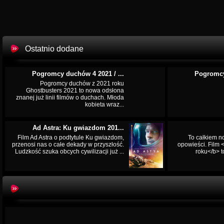
Ostatnio dodane
Pogromcy duchów 4 2021 / ...
Pogromcy
Pogromcy duchów z 2021 roku
Ghostbusters 2021 to nowa odsłona
znanej już linii filmów o duchach. Młoda
kobieta wraz...
Ad Astra: Ku gwiazdom 201...
Film Ad Astra o podtytule Ku gwiazdom,
To całkiem n
przenosi nas o całe dekady w przyszłość.
opowieści. Film
Ludzkość szuka obcych cywilizacji już ...
roku</b> t