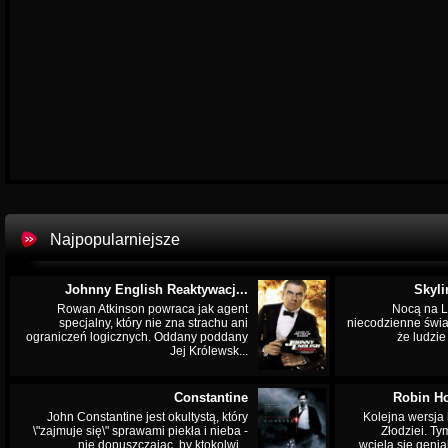
Najpopularniejsze
Johnny English Reaktywacj...
Skyli
Rowan Atkinson powraca jak agent
Nocą na L
specjalny, który nie zna strachu ani
niecodzienne świa
ograniczeń logicznych. Oddany poddany
że ludzi
Jej Królewsk...
Constantine
Robin Ho
John Constantine jest okultystą, który
Kolejna wersja 
\"zajmuje się\" sprawami piekła i nieba -
Złodziei. Ty
nie dopuszczając, by ktokolwi...
wciela się genia