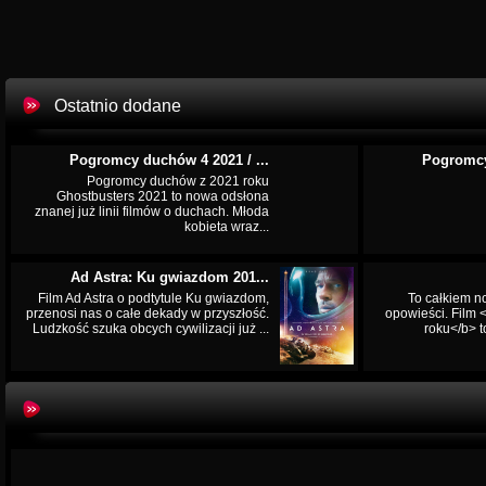
Ostatnio dodane
Pogromcy duchów 4 2021 / ...
Pogromcy
Pogromcy duchów z 2021 roku
Ghostbusters 2021 to nowa odsłona
znanej już linii filmów o duchach. Młoda
kobieta wraz...
Ad Astra: Ku gwiazdom 201...
Film Ad Astra o podtytule Ku gwiazdom,
To całkiem n
przenosi nas o całe dekady w przyszłość.
opowieści. Film
Ludzkość szuka obcych cywilizacji już ...
roku</b> t