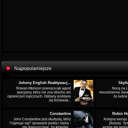
Najpopularniejsze
Johnny English Reaktywacj...
Skyli
Rowan Atkinson powraca jak agent
Nocą na L
specjalny, który nie zna strachu ani
niecodzienne świa
ograniczeń logicznych. Oddany poddany
że ludzi
Jej Królewsk...
Constantine
Robin Ho
John Constantine jest okultystą, który
Kolejna wersja 
\"zajmuje się\" sprawami piekła i nieba -
Złodziei. Ty
nie dopuszczając, by ktokolwi...
wciela się genia