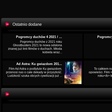
Ostatnio dodane
Pogromcy duchów 4 2021 / ...
Pogromcy
Pogromcy duchów z 2021 roku
Ghostbusters 2021 to nowa odsłona
znanej już linii filmów o duchach. Młoda
kobieta wraz...
Ad Astra: Ku gwiazdom 201...
Film Ad Astra o podtytule Ku gwiazdom,
To całkiem n
przenosi nas o całe dekady w przyszłość.
opowieści. Film
Ludzkość szuka obcych cywilizacji już ...
roku</b> t