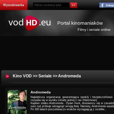
Portal kinomaniaków
Filmy i seriale online
Kino VOD
>>
Seriale
>> Andromeda
Andromeda
Największa organizacja gwarantująca spokój i bezpieczeństwo
rozpada się w wyniku zdrady jednej z ras (Nietzhean).
Kapitan statku Andromeda - Dylan Hunt, dostawszy się w zasadzk
sam zaś próbuje odciągnąć wrogą flotę. Niestety, Andromeda wpada
Po 300 latach poszukiwacze wraków wyciągają ją z osobliw...