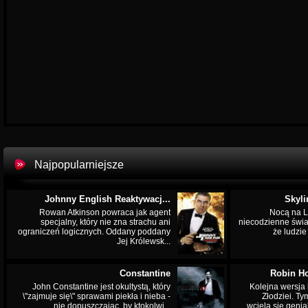
Najpopularniejsze
Johnny English Reaktywacj...
Skyli
Rowan Atkinson powraca jak agent
Nocą na L
specjalny, który nie zna strachu ani
niecodzienne świa
ograniczeń logicznych. Oddany poddany
że ludzi
Jej Królewsk...
Constantine
Robin Ho
John Constantine jest okultystą, który
Kolejna wersja 
\"zajmuje się\" sprawami piekła i nieba -
Złodziei. Ty
nie dopuszczając, by ktokolwi...
wciela się genia