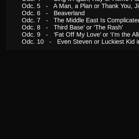
Odc. 5 - A Man, a Plan or Thank You, J
Odc. 6 - Beaverland
Odc. 7 - The Middle East Is Complicate
Odc. 8 - Third Base’ or ‘The Rash’
Odc. 9 - ‘Fat Off My Love’ or ‘I’m the All
Odc. 10 - Even Steven or Luckiest Kid in