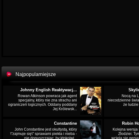
Najpopularniejsze
Johnny English Reaktywacj...
Skyli
Rowan Atkinson powraca jak agent
Nocą na L
specjalny, który nie zna strachu ani
niecodzienne świa
ograniczeń logicznych. Oddany poddany
że ludzi
Jej Królewsk...
Constantine
Robin Ho
John Constantine jest okultystą, który
Kolejna wersja 
\"zajmuje się\" sprawami piekła i nieba -
Złodziei. Ty
nie dopuszczając, by ktokolwi...
wciela się genia