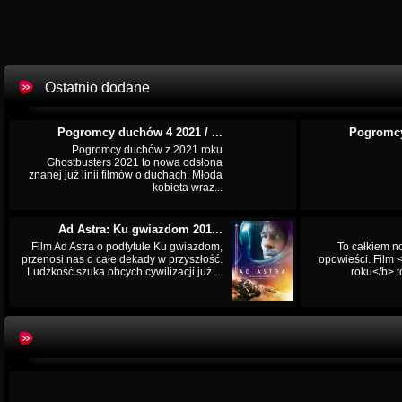
Ostatnio dodane
Pogromcy duchów 4 2021 / ...
Pogromcy
Pogromcy duchów z 2021 roku
Ghostbusters 2021 to nowa odsłona
znanej już linii filmów o duchach. Młoda
kobieta wraz...
Ad Astra: Ku gwiazdom 201...
Film Ad Astra o podtytule Ku gwiazdom,
To całkiem n
przenosi nas o całe dekady w przyszłość.
opowieści. Film
Ludzkość szuka obcych cywilizacji już ...
roku</b> t