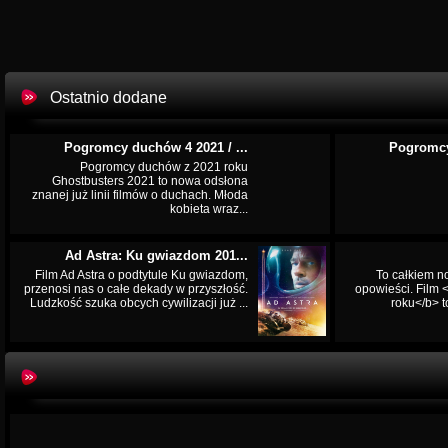
Ostatnio dodane
Pogromcy duchów 4 2021 / ...
Pogromcy
Pogromcy duchów z 2021 roku
Ghostbusters 2021 to nowa odsłona
znanej już linii filmów o duchach. Młoda
kobieta wraz...
Ad Astra: Ku gwiazdom 201...
Film Ad Astra o podtytule Ku gwiazdom,
To całkiem n
przenosi nas o całe dekady w przyszłość.
opowieści. Film
Ludzkość szuka obcych cywilizacji już ...
roku</b> t