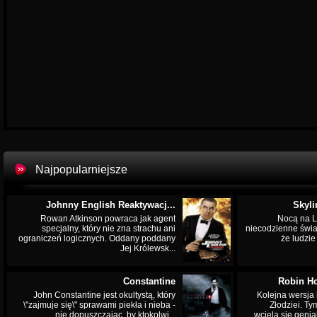
Najpopularniejsze
Johnny English Reaktywacj...
Skyli
Rowan Atkinson powraca jak agent
Nocą na L
specjalny, który nie zna strachu ani
niecodzienne świa
ograniczeń logicznych. Oddany poddany
że ludzi
Jej Królewsk...
Constantine
Robin Ho
John Constantine jest okultystą, który
Kolejna wersja 
\"zajmuje się\" sprawami piekła i nieba -
Złodziei. Ty
nie dopuszczając, by ktokolwi...
wciela się genia