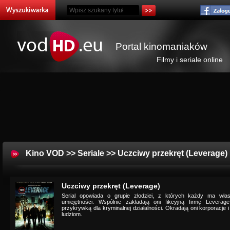
Portal kinomaniaków
Filmy i seriale online
Kino VOD
>>
Seriale
>> Uczciwy przekręt (Leverage)
Uczciwy przekręt (Leverage)
Serial opowiada o grupie złodziei, z których każdy ma włas
umiejętności. Wspólnie zakładają oni fikcyjną firmę Levera
przykrywką dla kryminalnej działalności. Okradają oni korporacj
ludziom.