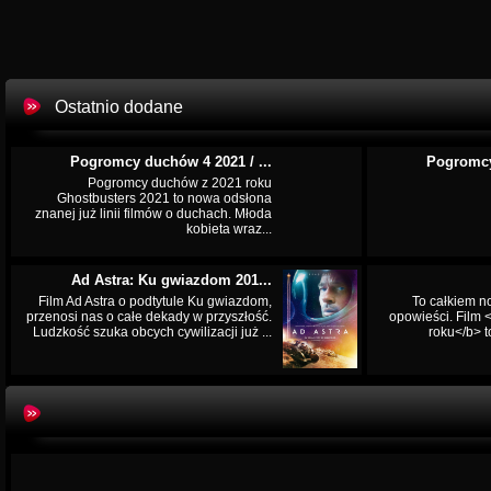
Ostatnio dodane
Pogromcy duchów 4 2021 / ...
Pogromcy
Pogromcy duchów z 2021 roku
Ghostbusters 2021 to nowa odsłona
znanej już linii filmów o duchach. Młoda
kobieta wraz...
Ad Astra: Ku gwiazdom 201...
Film Ad Astra o podtytule Ku gwiazdom,
To całkiem n
przenosi nas o całe dekady w przyszłość.
opowieści. Film
Ludzkość szuka obcych cywilizacji już ...
roku</b> t