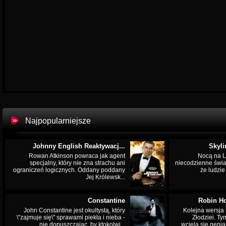
Najpopularniejsze
Johnny English Reaktywacj...
Skyli
Rowan Atkinson powraca jak agent
Nocą na L
specjalny, który nie zna strachu ani
niecodzienne świa
ograniczeń logicznych. Oddany poddany
że ludzi
Jej Królewsk...
Constantine
Robin Ho
John Constantine jest okultystą, który
Kolejna wersja 
\"zajmuje się\" sprawami piekła i nieba -
Złodziei. Ty
nie dopuszczając, by ktokolwi...
wciela się genia