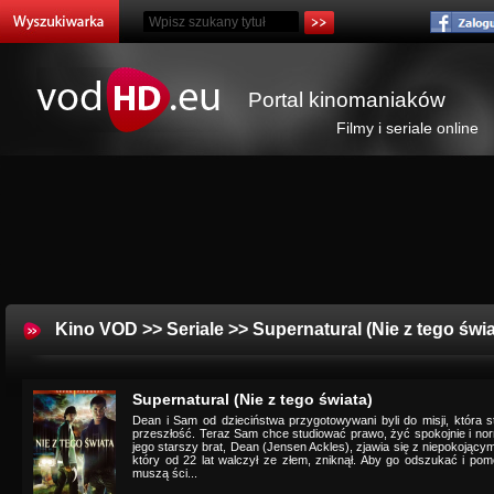
Portal kinomaniaków
Filmy i seriale online
Kino VOD
>>
Seriale
>> Supernatural (Nie z tego świa
Supernatural (Nie z tego świata)
Dean i Sam od dzieciństwa przygotowywani byli do misji, która s
przeszłość. Teraz Sam chce studiować prawo, żyć spokojnie i normal
jego starszy brat, Dean (Jensen Ackles), zjawia się z niepokojącym
który od 22 lat walczył ze złem, zniknął. Aby go odszukać i pomó
muszą ści...