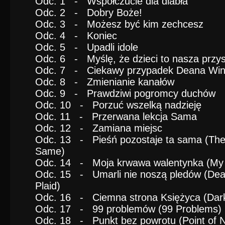
Odc. 1 - Współczucie dla diabła
Odc. 2 - Dobry Boże!
Odc. 3 - Możesz być kim zechcesz
Odc. 4 - Koniec
Odc. 5 - Upadli idole
Odc. 6 - Myślę, że dzieci to nasza przys
Odc. 7 - Ciekawy przypadek Deana Win
Odc. 8 - Zmienianie kanałów
Odc. 9 - Prawdziwi pogromcy duchów
Odc. 10 - Porzuć wszelką nadzieję
Odc. 11 - Przerwana lekcja Sama
Odc. 12 - Zamiana miejsc
Odc. 13 - Pieśń pozostaje ta sama (Th
Same)
Odc. 14 - Moja krwawa walentynka (My B
Odc. 15 - Umarli nie noszą pledów (De
Plaid)
Odc. 16 - Ciemna strona Księżyca (Dar
Odc. 17 - 99 problemów (99 Problems)
Odc. 18 - Punkt bez powrotu (Point of N