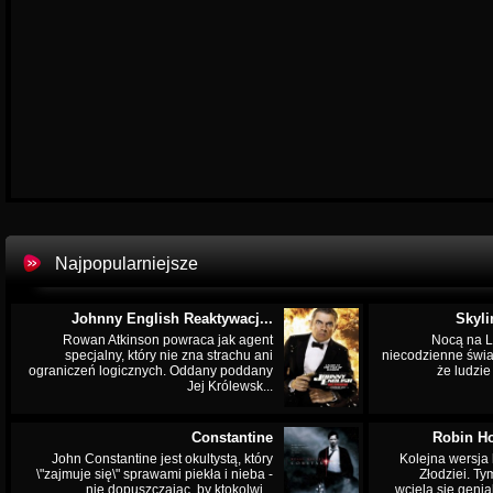
Najpopularniejsze
Johnny English Reaktywacj...
Skyli
Rowan Atkinson powraca jak agent
Nocą na L
specjalny, który nie zna strachu ani
niecodzienne świa
ograniczeń logicznych. Oddany poddany
że ludzi
Jej Królewsk...
Constantine
Robin Ho
John Constantine jest okultystą, który
Kolejna wersja 
\"zajmuje się\" sprawami piekła i nieba -
Złodziei. Ty
nie dopuszczając, by ktokolwi...
wciela się genia