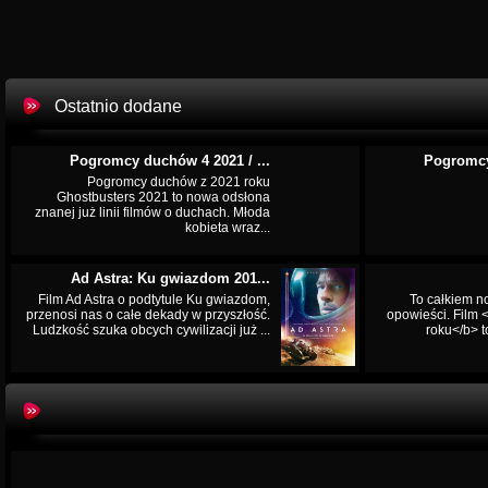
Ostatnio dodane
Pogromcy duchów 4 2021 / ...
Pogromcy
Pogromcy duchów z 2021 roku
Ghostbusters 2021 to nowa odsłona
znanej już linii filmów o duchach. Młoda
kobieta wraz...
Ad Astra: Ku gwiazdom 201...
Film Ad Astra o podtytule Ku gwiazdom,
To całkiem n
przenosi nas o całe dekady w przyszłość.
opowieści. Film
Ludzkość szuka obcych cywilizacji już ...
roku</b> t