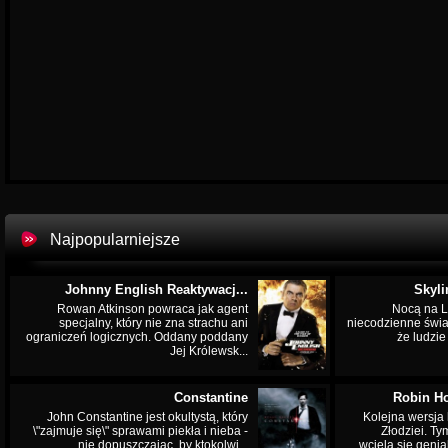
Najpopularniejsze
Johnny English Reaktywacj...
Skyli
Rowan Atkinson powraca jak agent
Nocą na L
specjalny, który nie zna strachu ani
niecodzienne świa
ograniczeń logicznych. Oddany poddany
że ludzi
Jej Królewsk...
Constantine
Robin Ho
John Constantine jest okultystą, który
Kolejna wersja 
\"zajmuje się\" sprawami piekła i nieba -
Złodziei. Ty
nie dopuszczając, by ktokolwi...
wciela się genia