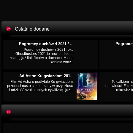
Ostatnio dodane
Pogromcy duchów 4 2021 / ...
Pogromcy
Pogromcy duchów z 2021 roku
Ghostbusters 2021 to nowa odsłona
znanej już linii filmów o duchach. Młoda
kobieta wraz...
Ad Astra: Ku gwiazdom 201...
Film Ad Astra o podtytule Ku gwiazdom,
To całkiem n
przenosi nas o całe dekady w przyszłość.
opowieści. Film
Ludzkość szuka obcych cywilizacji już ...
roku</b> t