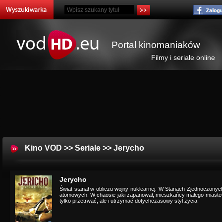
Portal kinomaniaków
Filmy i seriale online
Kino VOD
>>
Seriale
>> Jerycho
Jerycho
Świat stanął w obliczu wojny nuklearnej. W Stanach Zjednoczony
atomowych. W chaosie jaki zapanował, mieszkańcy małego miastec
tylko przetrwać, ale i utrzymać dotychczasowy styl życia.