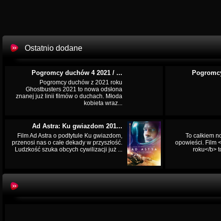
Ostatnio dodane
Pogromcy duchów 4 2021 / ...
Pogromcy
Pogromcy duchów z 2021 roku
Ghostbusters 2021 to nowa odsłona
znanej już linii filmów o duchach. Młoda
kobieta wraz...
Ad Astra: Ku gwiazdom 201...
Film Ad Astra o podtytule Ku gwiazdom,
To całkiem n
przenosi nas o całe dekady w przyszłość.
opowieści. Film
Ludzkość szuka obcych cywilizacji już ...
roku</b> t