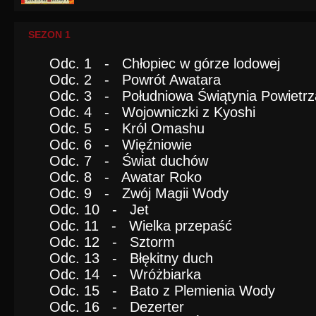
SEZON 1
Odc. 1 - Chłopiec w górze lodowej
Odc. 2 - Powrót Awatara
Odc. 3 - Południowa Świątynia Powietrz
Odc. 4 - Wojowniczki z Kyoshi
Odc. 5 - Król Omashu
Odc. 6 - Więźniowie
Odc. 7 - Świat duchów
Odc. 8 - Awatar Roko
Odc. 9 - Zwój Magii Wody
Odc. 10 - Jet
Odc. 11 - Wielka przepaść
Odc. 12 - Sztorm
Odc. 13 - Błękitny duch
Odc. 14 - Wróżbiarka
Odc. 15 - Bato z Plemienia Wody
Odc. 16 - Dezerter