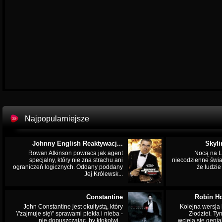
Najpopularniejsze
Johnny English Reaktywacj...
Skyli
Rowan Atkinson powraca jak agent
Nocą na L
specjalny, który nie zna strachu ani
niecodzienne świa
ograniczeń logicznych. Oddany poddany
że ludzi
Jej Królewsk...
Constantine
Robin Ho
John Constantine jest okultystą, który
Kolejna wersja 
\"zajmuje się\" sprawami piekła i nieba -
Złodziei. Ty
nie dopuszczając, by ktokolwi...
wciela się genia