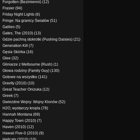
Forgotten (Bezimienni) (12)
Frasier (94)
Friday Night Lights (6)
Fringe: Na granicy Światów (51)
Galileo (5)
Gates, The (2010) (13)
Gdzie pachną stokrotki (Pushing Daisies) (21)
Generation Kill (7)
Gęsia Skórka (16)
Glee (32)
Gliniarze z Melbourne (Rush) (1)
Głowa rodziny (Family Guy) (130)
Gotowe na wszystko (141)
Gravity (2010) (10)
Great Teacher Onizuka (12)
Greek (7)
Gwiezdne Wojny: Wojny Klonów (52)
H2O, wystarczy kropla (78)
Hannah Montana (69)
Happy Town (2010) (7)
Haven (2010) (12)
Hawaii Five-0 (2010) (9)
Hellcats (2010) (10)