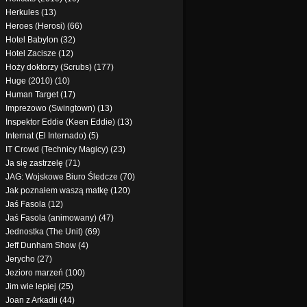
Herkules (13)
Heroes (Herosi) (66)
Hotel Babylon (32)
Hotel Zacisze (12)
Hoży doktorzy (Scrubs) (177)
Huge (2010) (10)
Human Target (17)
Imprezowo (Swingtown) (13)
Inspektor Eddie (Keen Eddie) (13)
Internat (El Internado) (5)
IT Crowd (Technicy Magicy) (23)
Ja się zastrzelę (71)
JAG: Wojskowe Biuro Śledcze (70)
Jak poznałem waszą matkę (120)
Jaś Fasola (12)
Jaś Fasola (animowany) (47)
Jednostka (The Unit) (69)
Jeff Dunham Show (4)
Jerycho (27)
Jezioro marzeń (100)
Jim wie lepiej (25)
Joan z Arkadii (44)