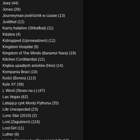
Joey (44)
Jonas (28)
Journeyman podróżnik w czasie (13)
Justified (12)
Karny batalion (Shtrafbat) (11)
Kdabra (4)
Kidnapped (Uprowadzeni) (12)
Kingdom Hospital (9)
Kingdom of The Winds (Baramui Nara) (19)
Kitchen Confidential (12)
Klątwa upadłych aniołów (Hex) (14)
Kompania Braci (10)
Kości (Bones) (113)
Kyle XY (39)
L Word (Słowo na L) (47)
Las Vegas (62)
Latający cyrk Monty Pythona (35)
Life Unexpected (23)
Lone Star (2010) (2)
Lost (Zagubieni) (116)
Lost Girl (11)
Luther (6)