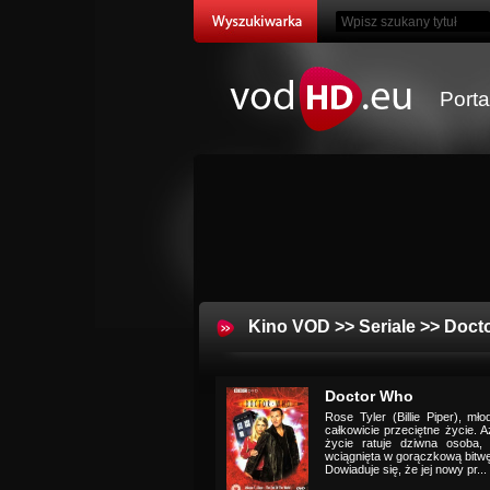
Port
Kino VOD
>>
Seriale
>> Doct
Doctor Who
Rose Tyler (Billie Piper), 
całkowicie przeciętne życie. A
życie ratuje dziwna osoba,
wciągnięta w gorączkową bitwę
Dowiaduje się, że jej nowy pr...