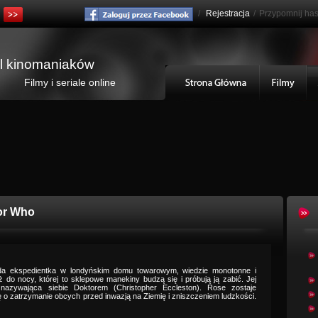
/
Rejestracja
/
Przypomnij has
al kinomaniaków
Filmy i seriale online
or Who
młoda ekspedientka w londyńskim domu towarowym, wiedzie monotonne i
ż do nocy, której to sklepowe manekiny budzą się i próbują ją zabić. Jej
 nazywająca siebie Doktorem (Christopher Eccleston). Rose zostaje
 o zatrzymanie obcych przed inwazją na Ziemię i zniszczeniem ludzkości.