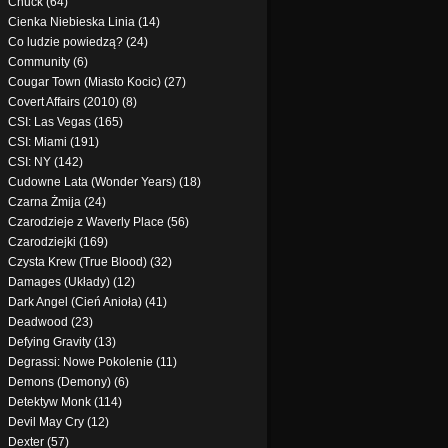
Chuck (64)
Cienka Niebieska Linia (14)
Co ludzie powiedzą? (24)
Community (6)
Cougar Town (Miasto Kocic) (27)
Covert Affairs (2010) (8)
CSI: Las Vegas (165)
CSI: Miami (191)
CSI: NY (142)
Cudowne Lata (Wonder Years) (18)
Czarna Żmija (24)
Czarodzieje z Waverly Place (56)
Czarodziejki (169)
Czysta Krew (True Blood) (32)
Damages (Układy) (12)
Dark Angel (Cień Anioła) (41)
Deadwood (23)
Defying Gravity (13)
Degrassi: Nowe Pokolenie (11)
Demons (Demony) (6)
Detektyw Monk (114)
Devil May Cry (12)
Dexter (57)