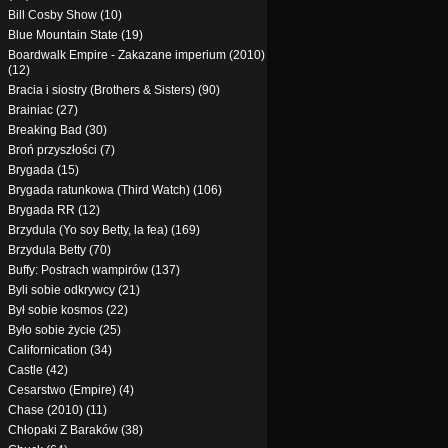
Bill Cosby Show (10)
Blue Mountain State (19)
Boardwalk Empire - Zakazane imperium (2010)
(12)
Bracia i siostry (Brothers & Sisters) (90)
Brainiac (27)
Breaking Bad (30)
Broń przyszłości (7)
Brygada (15)
Brygada ratunkowa (Third Watch) (106)
Brygada RR (12)
Brzydula (Yo soy Betty, la fea) (169)
Brzydula Betty (70)
Buffy: Postrach wampirów (137)
Byli sobie odkrywcy (21)
Był sobie kosmos (22)
Było sobie życie (25)
Californication (34)
Castle (42)
Cesarstwo (Empire) (4)
Chase (2010) (11)
Chłopaki Z Baraków (38)