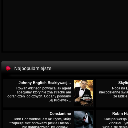
Najpopularniejsze
Johnny English Reaktywacj...
Skyli
Rowan Atkinson powraca jak agent
Nocą na L
specjalny, który nie zna strachu ani
niecodzienne świa
ograniczeń logicznych. Oddany poddany
że ludzi
Jej Królewsk...
Constantine
Robin Ho
John Constantine jest okultystą, który
Kolejna wersja 
\"zajmuje się\" sprawami piekła i nieba -
Złodziei. Ty
nie dopuszczając, by ktokolwi...
wciela się genia