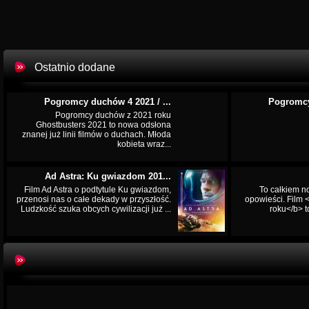
Ostatnio dodane
Pogromcy duchów 4 2021 / ...
Pogromcy
Pogromcy duchów z 2021 roku
Ghostbusters 2021 to nowa odsłona
znanej już linii filmów o duchach. Młoda
kobieta wraz...
Ad Astra: Ku gwiazdom 201...
Film Ad Astra o podtytule Ku gwiazdom,
To całkiem n
przenosi nas o całe dekady w przyszłość.
opowieści. Film
Ludzkość szuka obcych cywilizacji już ...
roku</b> t