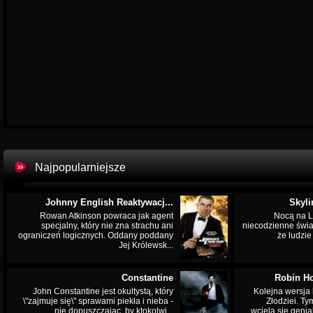
Najpopularniejsze
Johnny English Reaktywacj...
Skyli
Rowan Atkinson powraca jak agent
Nocą na L
specjalny, który nie zna strachu ani
niecodzienne świa
ograniczeń logicznych. Oddany poddany
że ludzi
Jej Królewsk...
Constantine
Robin Ho
John Constantine jest okultystą, który
Kolejna wersja 
\"zajmuje się\" sprawami piekła i nieba -
Złodziei. Ty
nie dopuszczając, by ktokolwi...
wciela się genia