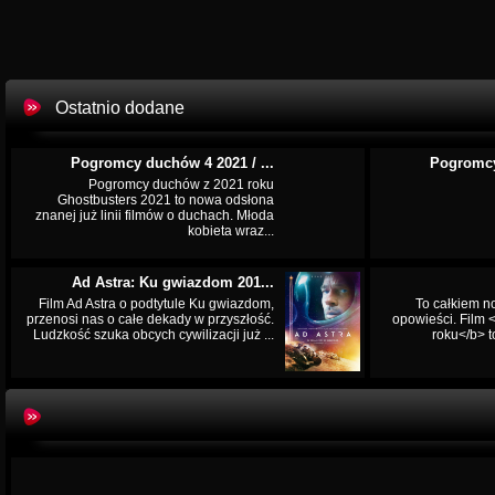
Ostatnio dodane
Pogromcy duchów 4 2021 / ...
Pogromcy
Pogromcy duchów z 2021 roku
Ghostbusters 2021 to nowa odsłona
znanej już linii filmów o duchach. Młoda
kobieta wraz...
Ad Astra: Ku gwiazdom 201...
Film Ad Astra o podtytule Ku gwiazdom,
To całkiem n
przenosi nas o całe dekady w przyszłość.
opowieści. Film
Ludzkość szuka obcych cywilizacji już ...
roku</b> t