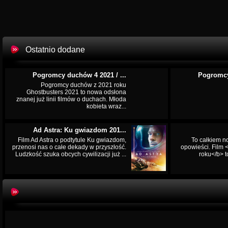
Ostatnio dodane
Pogromcy duchów 4 2021 / ...
Pogromcy
Pogromcy duchów z 2021 roku
Ghostbusters 2021 to nowa odsłona
znanej już linii filmów o duchach. Młoda
kobieta wraz...
Ad Astra: Ku gwiazdom 201...
Film Ad Astra o podtytule Ku gwiazdom,
To całkiem n
przenosi nas o całe dekady w przyszłość.
opowieści. Film
Ludzkość szuka obcych cywilizacji już ...
roku</b> t