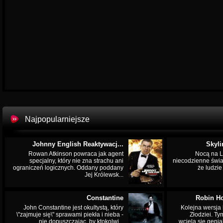
Najpopularniejsze
Johnny English Reaktywacj...
Skyli
Rowan Atkinson powraca jak agent
Nocą na L
specjalny, który nie zna strachu ani
niecodzienne świa
ograniczeń logicznych. Oddany poddany
że ludzi
Jej Królewsk...
Constantine
Robin Ho
John Constantine jest okultystą, który
Kolejna wersja 
\"zajmuje się\" sprawami piekła i nieba -
Złodziei. Ty
nie dopuszczając, by ktokolwi...
wciela się genia