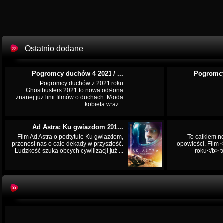
Ostatnio dodane
Pogromcy duchów 4 2021 / ...
Pogromcy
Pogromcy duchów z 2021 roku
Ghostbusters 2021 to nowa odsłona
znanej już linii filmów o duchach. Młoda
kobieta wraz...
Ad Astra: Ku gwiazdom 201...
Film Ad Astra o podtytule Ku gwiazdom,
To całkiem n
przenosi nas o całe dekady w przyszłość.
opowieści. Film
Ludzkość szuka obcych cywilizacji już ...
roku</b> t