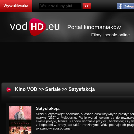
Portal kinomaniaków
Filmy i seriale online
Kino VOD
>>
Seriale
>> Satysfakcja
Satysfakcja
Serial "Satysfakcja" opowiada o losach ekskluzywnych prostytutek
nazwie "232" z Melbourne. Panie wynajmowane są do towarz
świata polityki, biznesu i sportu w czasie przyjęć, bankietów, czy 
z kłopotami w pracy, ale także rodzinnymi. Widz poznaje ich pragn
ukazano w sposób zna...