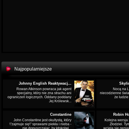
Najpopularniejsze
Johnny English Reaktywacj...
Skyli
Rowan Atkinson powraca jak agent
Nocą na L
specjalny, który nie zna strachu ani
niecodzienne świa
ograniczeń logicznych. Oddany poddany
że ludzi
Jej Królewsk...
Constantine
Robin Ho
John Constantine jest okultystą, który
Kolejna wersja 
\"zajmuje się\" sprawami piekła i nieba -
Złodziei. Ty
nie dopuszczając, by ktokolwi...
wciela się genia