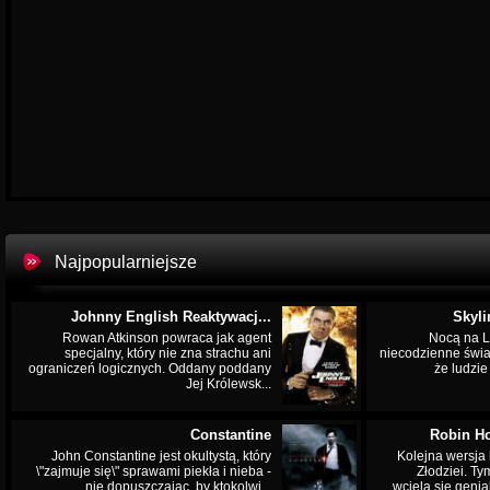
Najpopularniejsze
Johnny English Reaktywacj...
Skyli
Rowan Atkinson powraca jak agent
Nocą na L
specjalny, który nie zna strachu ani
niecodzienne świa
ograniczeń logicznych. Oddany poddany
że ludzi
Jej Królewsk...
Constantine
Robin Ho
John Constantine jest okultystą, który
Kolejna wersja 
\"zajmuje się\" sprawami piekła i nieba -
Złodziei. Ty
nie dopuszczając, by ktokolwi...
wciela się genia