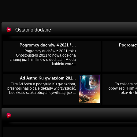
Ostatnio dodane
Pogromcy duchów 4 2021 / ...
Pogromcy
Pogromcy duchów z 2021 roku
Ghostbusters 2021 to nowa odsłona
znanej już linii filmów o duchach. Młoda
kobieta wraz...
Ad Astra: Ku gwiazdom 201...
Film Ad Astra o podtytule Ku gwiazdom,
To całkiem n
przenosi nas o całe dekady w przyszłość.
opowieści. Film
Ludzkość szuka obcych cywilizacji już ...
roku</b> t