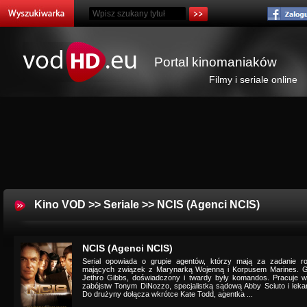
Portal kinomaniaków
Filmy i seriale online
Kino VOD
>>
Seriale
>> NCIS (Agenci NCIS)
NCIS (Agenci NCIS)
Serial opowiada o grupie agentów, którzy mają za zadanie r
mających związek z Marynarką Wojenną i Korpusem Marines. G
Jethro Gibbs, doświadczony i twardy były komandos. Pracuje 
zabójstw Tonym DiNozzo, specjalistką sądową Abby Sciuto i le
Do drużyny dołącza wkrótce Kate Todd, agentka ...