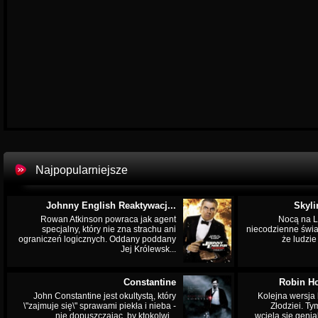
Najpopularniejsze
Johnny English Reaktywacj...
Skyli
Rowan Atkinson powraca jak agent
Nocą na L
specjalny, który nie zna strachu ani
niecodzienne świa
ograniczeń logicznych. Oddany poddany
że ludzi
Jej Królewsk...
Constantine
Robin Ho
John Constantine jest okultystą, który
Kolejna wersja 
\"zajmuje się\" sprawami piekła i nieba -
Złodziei. Ty
nie dopuszczając, by ktokolwi...
wciela się genia