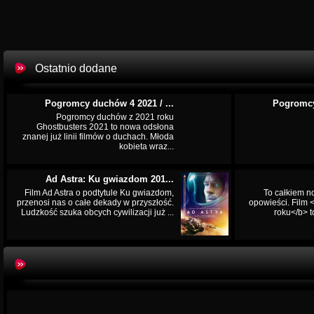
Ostatnio dodane
Pogromcy duchów 4 2021 / ...
Pogromcy
Pogromcy duchów z 2021 roku
Ghostbusters 2021 to nowa odsłona
znanej już linii filmów o duchach. Młoda
kobieta wraz...
Ad Astra: Ku gwiazdom 201...
Film Ad Astra o podtytule Ku gwiazdom,
To całkiem n
przenosi nas o całe dekady w przyszłość.
opowieści. Film
Ludzkość szuka obcych cywilizacji już ...
roku</b> t