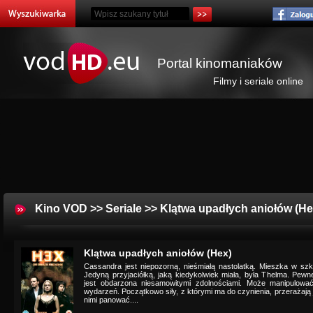
Portal kinomaniaków
Filmy i seriale online
Kino VOD
>>
Seriale
>> Klątwa upadłych aniołów (He
Klątwa upadłych aniołów (Hex)
Cassandra jest niepozorną, nieśmiałą nastolatką. Mieszka w szk
Jedyną przyjaciółką, jaką kiedykolwiek miała, była Thelma. Pew
jest obdarzona niesamowitymi zdolnościami. Może manipulowa
wydarzeń. Początkowo siły, z którymi ma do czynienia, przerażają 
nimi panować....