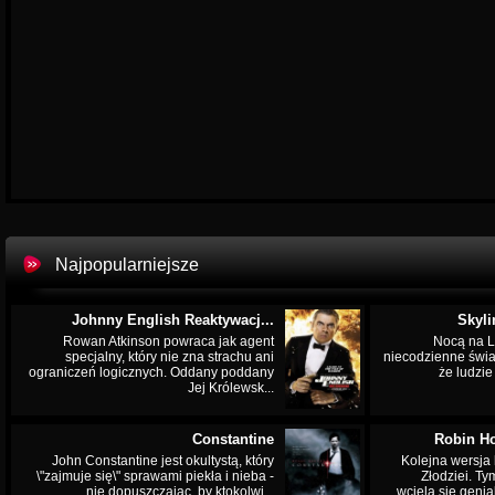
Najpopularniejsze
Johnny English Reaktywacj...
Skyli
Rowan Atkinson powraca jak agent
Nocą na L
specjalny, który nie zna strachu ani
niecodzienne świa
ograniczeń logicznych. Oddany poddany
że ludzi
Jej Królewsk...
Constantine
Robin Ho
John Constantine jest okultystą, który
Kolejna wersja 
\"zajmuje się\" sprawami piekła i nieba -
Złodziei. Ty
nie dopuszczając, by ktokolwi...
wciela się genia