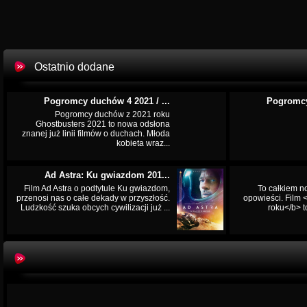
Ostatnio dodane
Pogromcy duchów 4 2021 / ...
Pogromcy
Pogromcy duchów z 2021 roku
Ghostbusters 2021 to nowa odsłona
znanej już linii filmów o duchach. Młoda
kobieta wraz...
Ad Astra: Ku gwiazdom 201...
Film Ad Astra o podtytule Ku gwiazdom,
To całkiem n
przenosi nas o całe dekady w przyszłość.
opowieści. Film
Ludzkość szuka obcych cywilizacji już ...
roku</b> t