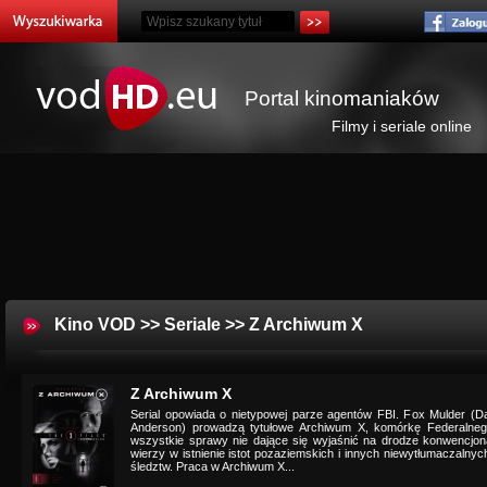
Portal kinomaniaków
Filmy i seriale online
Kino VOD
>>
Seriale
>> Z Archiwum X
Z Archiwum X
Serial opowiada o nietypowej parze agentów FBI. Fox Mulder (Da
Anderson) prowadzą tytułowe Archiwum X, komórkę Federalnego 
wszystkie sprawy nie dające się wyjaśnić na drodze konwencjo
wierzy w istnienie istot pozaziemskich i innych niewytłumaczalny
śledztw. Praca w Archiwum X...