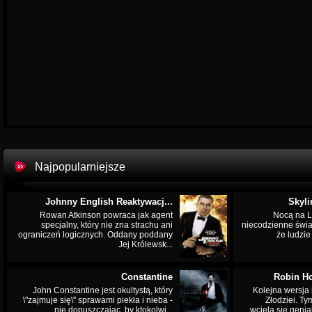
Najpopularniejsze
Johnny English Reaktywacj...
Skyli
Rowan Atkinson powraca jak agent
Nocą na L
specjalny, który nie zna strachu ani
niecodzienne świa
ograniczeń logicznych. Oddany poddany
że ludzi
Jej Królewsk...
Constantine
Robin Ho
John Constantine jest okultystą, który
Kolejna wersja 
\"zajmuje się\" sprawami piekła i nieba -
Złodziei. Ty
nie dopuszczając, by ktokolwi...
wciela się genia