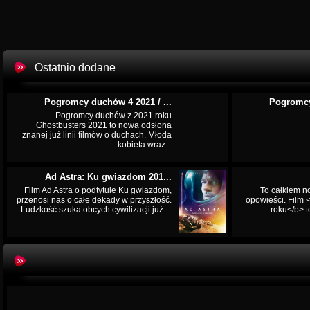
Ostatnio dodane
Pogromcy duchów 4 2021 / ...
Pogromcy
Pogromcy duchów z 2021 roku
Ghostbusters 2021 to nowa odsłona
znanej już linii filmów o duchach. Młoda
kobieta wraz...
Ad Astra: Ku gwiazdom 201...
Film Ad Astra o podtytule Ku gwiazdom,
To całkiem n
przenosi nas o całe dekady w przyszłość.
opowieści. Film
Ludzkość szuka obcych cywilizacji już ...
roku</b> t