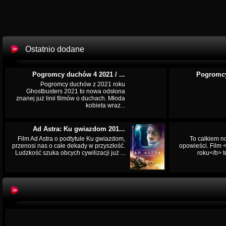
Ostatnio dodane
Pogromcy duchów 4 2021 / ...
Pogromcy
Pogromcy duchów z 2021 roku
Ghostbusters 2021 to nowa odsłona
znanej już linii filmów o duchach. Młoda
kobieta wraz...
Ad Astra: Ku gwiazdom 201...
Film Ad Astra o podtytule Ku gwiazdom,
To całkiem n
przenosi nas o całe dekady w przyszłość.
opowieści. Film
Ludzkość szuka obcych cywilizacji już ...
roku</b> t