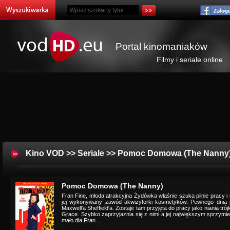
Portal kinomaniaków
Filmy i seriale online
Kino VOD
>>
Seriale
>> Pomoc Domowa (The Nanny
Pomoc Domowa (The Nanny)
Fran Fine, młoda atrakcyjna Żydówka właśnie szuka pilnie pracy 
jej wykonywany zawód akwizytorki kosmetyków. Pewnego dnia 
Maxwell'a Sheffield'a. Zostaje tam przyjęta do pracy jako niania trójk
Grace. Szybko zaprzyjaznia się z nimi a jej największym sprzymier
mało dla Fran...