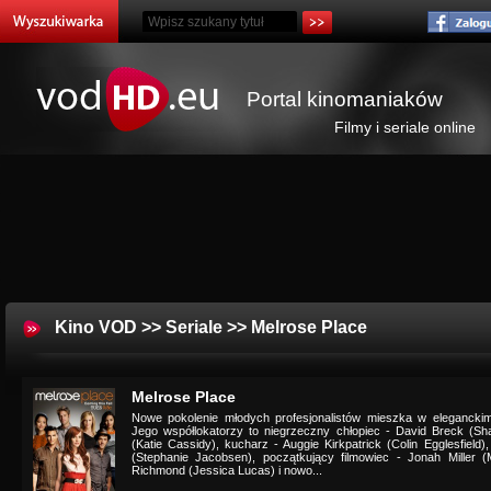
Portal kinomaniaków
Filmy i seriale online
Kino VOD
>>
Seriale
>> Melrose Place
Melrose Place
Nowe pokolenie młodych profesjonalistów mieszka w elegancki
Jego współlokatorzy to niegrzeczny chłopiec - David Breck (Sha
(Katie Cassidy), kucharz - Auggie Kirkpatrick (Colin Egglesfiel
(Stephanie Jacobsen), początkujący filmowiec - Jonah Miller (
Richmond (Jessica Lucas) i nowo...