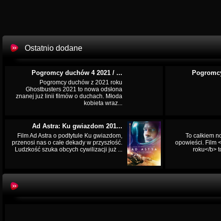
Ostatnio dodane
Pogromcy duchów 4 2021 / ...
Pogromcy
Pogromcy duchów z 2021 roku
Ghostbusters 2021 to nowa odsłona
znanej już linii filmów o duchach. Młoda
kobieta wraz...
Ad Astra: Ku gwiazdom 201...
Film Ad Astra o podtytule Ku gwiazdom,
To całkiem n
przenosi nas o całe dekady w przyszłość.
opowieści. Film
Ludzkość szuka obcych cywilizacji już ...
roku</b> t