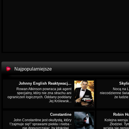
Najpopularniejsze
Johnny English Reaktywacj...
Skyli
Rowan Atkinson powraca jak agent
Nocą na L
specjalny, który nie zna strachu ani
niecodzienne świa
ograniczeń logicznych. Oddany poddany
że ludzi
Jej Królewsk...
Constantine
Robin Ho
John Constantine jest okultystą, który
Kolejna wersja 
\"zajmuje się\" sprawami piekła i nieba -
Złodziei. Ty
nie dopuszczając, by ktokolwi...
wciela się genia