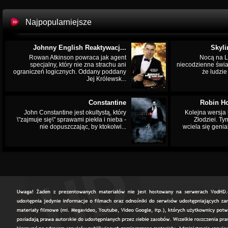
Najpopularniejsze
Johnny English Reaktywacj...
Skyli
Rowan Atkinson powraca jak agent
Nocą na L
specjalny, który nie zna strachu ani
niecodzienne świa
ograniczeń logicznych. Oddany poddany
że ludzi
Jej Królewsk...
Constantine
Robin Ho
John Constantine jest okultystą, który
Kolejna wersja 
\"zajmuje się\" sprawami piekła i nieba -
Złodziei. Ty
nie dopuszczając, by ktokolwi...
wciela się genia