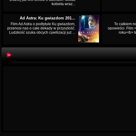
kobieta wraz...
Ad Astra: Ku gwiazdom 201...
Film Ad Astra o podtytule Ku gwiazdom,
To całkiem n
przenosi nas o całe dekady w przyszłość.
opowieści. Film
Ludzkość szuka obcych cywilizacji już ...
roku</b> t