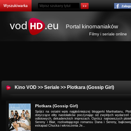
Portal kinomaniaków
Filmy i seriale online
Kino VOD
>>
Seriale
>> Plotkara (Gossip Girl)
Plotkara (Gossip Girl)
Spójrz na ostatni wpis najgłośniejszej bloggerki Manhattanu, Plo
dotyczące elity nastolatków poczynając od zwykłych wydarzeń 
odlotowych, dekadenckich imprezach. Oprócz najnowszych plote
Sereny i Blair, rozkwitającego romansu Dana i Sereny, bajkoweg
eskapad Chucka i wkroczenia Je...