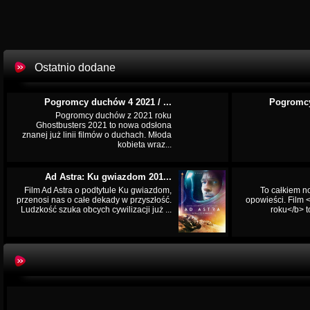
Ostatnio dodane
Pogromcy duchów 4 2021 / ...
Pogromcy
Pogromcy duchów z 2021 roku
Ghostbusters 2021 to nowa odsłona
znanej już linii filmów o duchach. Młoda
kobieta wraz...
Ad Astra: Ku gwiazdom 201...
Film Ad Astra o podtytule Ku gwiazdom,
To całkiem n
przenosi nas o całe dekady w przyszłość.
opowieści. Film
Ludzkość szuka obcych cywilizacji już ...
roku</b> t