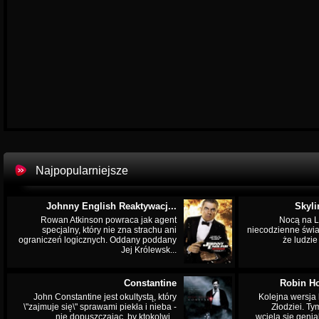
Najpopularniejsze
Johnny English Reaktywacj...
Skyli
Rowan Atkinson powraca jak agent
Nocą na L
specjalny, który nie zna strachu ani
niecodzienne świa
ograniczeń logicznych. Oddany poddany
że ludzi
Jej Królewsk...
Constantine
Robin Ho
John Constantine jest okultystą, który
Kolejna wersja 
\"zajmuje się\" sprawami piekła i nieba -
Złodziei. Ty
nie dopuszczając, by ktokolwi...
wciela się genia