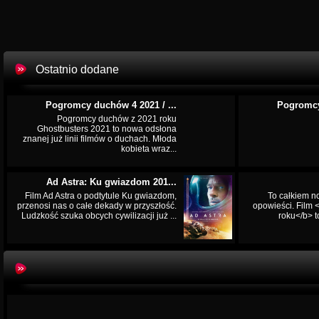
Ostatnio dodane
Pogromcy duchów 4 2021 / ...
Pogromcy
Pogromcy duchów z 2021 roku
Ghostbusters 2021 to nowa odsłona
znanej już linii filmów o duchach. Młoda
kobieta wraz...
Ad Astra: Ku gwiazdom 201...
Film Ad Astra o podtytule Ku gwiazdom,
To całkiem n
przenosi nas o całe dekady w przyszłość.
opowieści. Film
Ludzkość szuka obcych cywilizacji już ...
roku</b> t