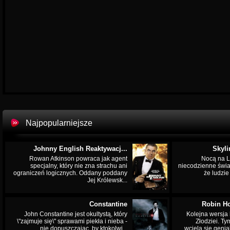
Najpopularniejsze
Johnny English Reaktywacj...
Skyli
Rowan Atkinson powraca jak agent
Nocą na L
specjalny, który nie zna strachu ani
niecodzienne świa
ograniczeń logicznych. Oddany poddany
że ludzi
Jej Królewsk...
Constantine
Robin Ho
John Constantine jest okultystą, który
Kolejna wersja 
\"zajmuje się\" sprawami piekła i nieba -
Złodziei. Ty
nie dopuszczając, by ktokolwi...
wciela się genia