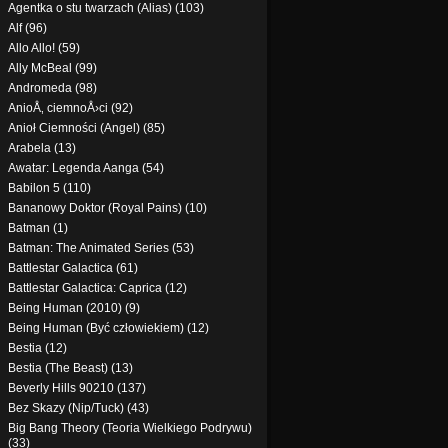
Agentka o stu twarzach (Alias) (103)
Alf (96)
Allo Allo! (59)
Ally McBeal (99)
Andromeda (98)
AnioÅ‚ ciemnoÅ›ci (92)
Anioł Ciemności (Angel) (85)
Arabela (13)
Awatar: Legenda Aanga (54)
Babilon 5 (110)
Bananowy Doktor (Royal Pains) (10)
Batman (1)
Batman: The Animated Series (53)
Battlestar Galactica (61)
Battlestar Galactica: Caprica (12)
Being Human (2010) (9)
Being Human (Być człowiekiem) (12)
Bestia (12)
Bestia (The Beast) (13)
Beverly Hills 90210 (137)
Bez Skazy (Nip/Tuck) (43)
Big Bang Theory (Teoria Wielkiego Podrywu)
(33)