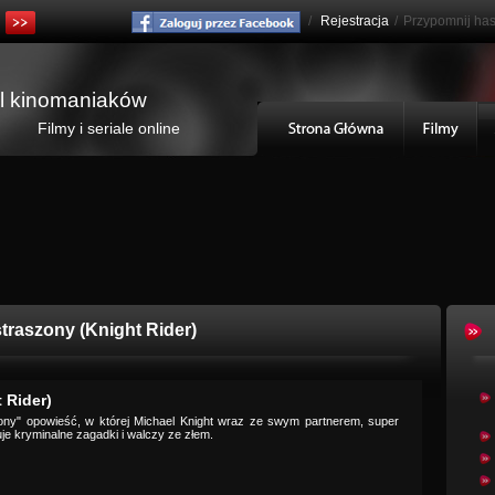
/
Rejestracja
/
Przypomnij has
al kinomaniaków
Filmy i seriale online
traszony (Knight Rider)
 Rider)
zony" opowieść, w której Michael Knight wraz ze swym partnerem, super
je kryminalne zagadki i walczy ze złem.