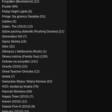
Forgotten (Bezimienni) (12)
Frasier (94)
Friday Night Lights (6)
Fringe: Na granicy Światów (51)
Galileo (5)
Gates, The (2010) (13)
Gdzie pachną stokrotki (Pushing Daisies) (21)
Generation Kill (7)
Gęsia Skórka (16)
Glee (32)
Gliniarze z Melbourne (Rush) (1)
Głowa rodziny (Family Guy) (130)
Gotowe na wszystko (141)
Gravity (2010) (10)
Great Teacher Onizuka (12)
Greek (7)
Gwiezdne Wojny: Wojny Klonów (52)
H2O, wystarczy kropla (78)
Hannah Montana (69)
Happy Town (2010) (7)
Haven (2010) (12)
Hawaii Five-0 (2010) (9)
Hellcats (2010) (10)