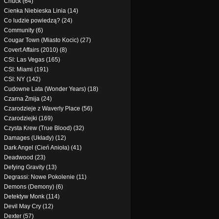
Chuck (64)
Cienka Niebieska Linia (14)
Co ludzie powiedzą? (24)
Community (6)
Cougar Town (Miasto Kocic) (27)
Covert Affairs (2010) (8)
CSI: Las Vegas (165)
CSI: Miami (191)
CSI: NY (142)
Cudowne Lata (Wonder Years) (18)
Czarna Żmija (24)
Czarodzieje z Waverly Place (56)
Czarodziejki (169)
Czysta Krew (True Blood) (32)
Damages (Układy) (12)
Dark Angel (Cień Anioła) (41)
Deadwood (23)
Defying Gravity (13)
Degrassi: Nowe Pokolenie (11)
Demons (Demony) (6)
Detektyw Monk (114)
Devil May Cry (12)
Dexter (57)