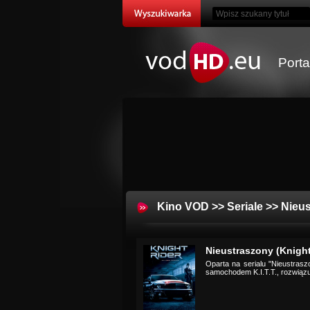
Port
Kino VOD
>>
Seriale
>> Nieus
Nieustraszony (Knight
Oparta na serialu "Nieustras
samochodem K.I.T.T., rozwiązu