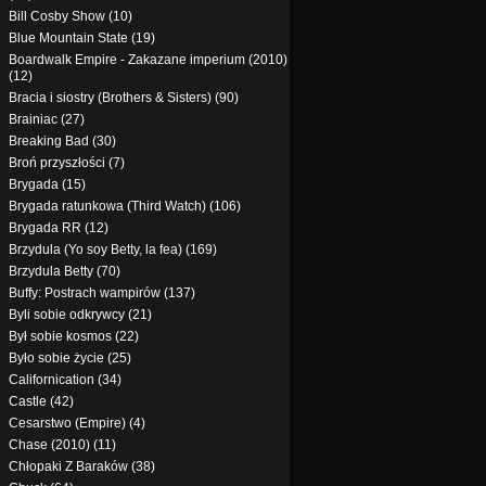
Bill Cosby Show (10)
Blue Mountain State (19)
Boardwalk Empire - Zakazane imperium (2010)
(12)
Bracia i siostry (Brothers & Sisters) (90)
Brainiac (27)
Breaking Bad (30)
Broń przyszłości (7)
Brygada (15)
Brygada ratunkowa (Third Watch) (106)
Brygada RR (12)
Brzydula (Yo soy Betty, la fea) (169)
Brzydula Betty (70)
Buffy: Postrach wampirów (137)
Byli sobie odkrywcy (21)
Był sobie kosmos (22)
Było sobie życie (25)
Californication (34)
Castle (42)
Cesarstwo (Empire) (4)
Chase (2010) (11)
Chłopaki Z Baraków (38)