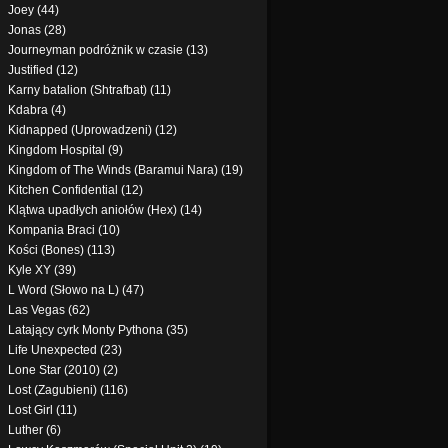
Joey (44)
Jonas (28)
Journeyman podróżnik w czasie (13)
Justified (12)
Karny batalion (Shtrafbat) (11)
Kdabra (4)
Kidnapped (Uprowadzeni) (12)
Kingdom Hospital (9)
Kingdom of The Winds (Baramui Nara) (19)
Kitchen Confidential (12)
Klątwa upadłych aniołów (Hex) (14)
Kompania Braci (10)
Kości (Bones) (113)
Kyle XY (39)
L Word (Słowo na L) (47)
Las Vegas (62)
Latający cyrk Monty Pythona (35)
Life Unexpected (23)
Lone Star (2010) (2)
Lost (Zagubieni) (116)
Lost Girl (11)
Luther (6)