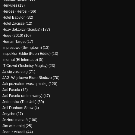
Herkules (13)
Heroes (Herosi) (66)
Hotel Babylon (32)
Hotel Zacisze (12)
Hoży doktorzy (Scrubs) (177)
Huge (2010) (10)
Human Target (17)
Imprezowo (Swingtown) (13)
Inspektor Eddie (Keen Eddie) (13)
Internat (El Internado) (5)
IT Crowd (Technicy Magicy) (23)
Ja się zastrzelę (71)
JAG: Wojskowe Biuro Śledcze (70)
Jak poznałem waszą matkę (120)
Jaś Fasola (12)
Jaś Fasola (animowany) (47)
Jednostka (The Unit) (69)
Jeff Dunham Show (4)
Jerycho (27)
Jezioro marzeń (100)
Jim wie lepiej (25)
Joan z Arkadii (44)