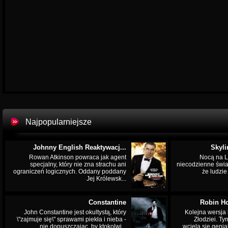
Najpopularniejsze
Johnny English Reaktywacj...
Skyli
Rowan Atkinson powraca jak agent
Nocą na L
specjalny, który nie zna strachu ani
niecodzienne świa
ograniczeń logicznych. Oddany poddany
że ludzi
Jej Królewsk...
Constantine
Robin Ho
John Constantine jest okultystą, który
Kolejna wersja 
\"zajmuje się\" sprawami piekła i nieba -
Złodziei. Ty
nie dopuszczając, by ktokolwi...
wciela się genia