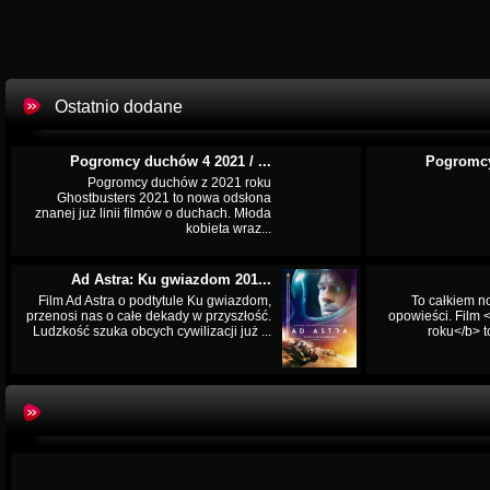
Ostatnio dodane
Pogromcy duchów 4 2021 / ...
Pogromcy
Pogromcy duchów z 2021 roku
Ghostbusters 2021 to nowa odsłona
znanej już linii filmów o duchach. Młoda
kobieta wraz...
Ad Astra: Ku gwiazdom 201...
Film Ad Astra o podtytule Ku gwiazdom,
To całkiem n
przenosi nas o całe dekady w przyszłość.
opowieści. Film
Ludzkość szuka obcych cywilizacji już ...
roku</b> t