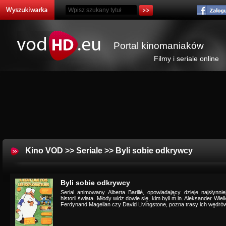
Portal kinomaniaków
Filmy i seriale online
Kino VOD
>>
Seriale
>> Byli sobie odkrywcy
Byli sobie odkrywcy
Serial animowany Alberta Barillé, opowiadający dzieje najsłyn
historii świata. Młody widz dowie się, kim byli m.in. Aleksander Wi
Ferdynand Magellan czy David Livingstone, pozna trasy ich wędrówek 