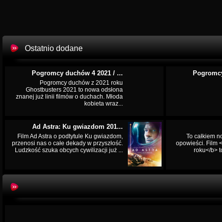
Ostatnio dodane
Pogromcy duchów 4 2021 / ...
Pogromcy
Pogromcy duchów z 2021 roku
Ghostbusters 2021 to nowa odsłona
znanej już linii filmów o duchach. Młoda
kobieta wraz...
Ad Astra: Ku gwiazdom 201...
Film Ad Astra o podtytule Ku gwiazdom,
To całkiem n
przenosi nas o całe dekady w przyszłość.
opowieści. Film
Ludzkość szuka obcych cywilizacji już ...
roku</b> t