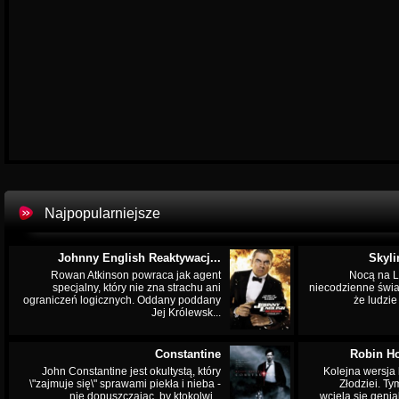
Najpopularniejsze
Johnny English Reaktywacj...
Skyli
Rowan Atkinson powraca jak agent
Nocą na L
specjalny, który nie zna strachu ani
niecodzienne świa
ograniczeń logicznych. Oddany poddany
że ludzi
Jej Królewsk...
Constantine
Robin Ho
John Constantine jest okultystą, który
Kolejna wersja 
\"zajmuje się\" sprawami piekła i nieba -
Złodziei. Ty
nie dopuszczając, by ktokolwi...
wciela się genia