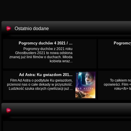
Ostatnio dodane
Pogromcy duchów 4 2021 / ...
Pogromcy
Pogromcy duchów z 2021 roku
Ghostbusters 2021 to nowa odsłona
znanej już linii filmów o duchach. Młoda
kobieta wraz...
Ad Astra: Ku gwiazdom 201...
Film Ad Astra o podtytule Ku gwiazdom,
To całkiem n
przenosi nas o całe dekady w przyszłość.
opowieści. Film
Ludzkość szuka obcych cywilizacji już ...
roku</b> t