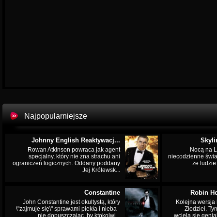
Najpopularniejsze
Johnny English Reaktywacj...
Skyli
Rowan Atkinson powraca jak agent
Nocą na L
specjalny, który nie zna strachu ani
niecodzienne świa
ograniczeń logicznych. Oddany poddany
że ludzi
Jej Królewsk...
Constantine
Robin Ho
John Constantine jest okultystą, który
Kolejna wersja 
\"zajmuje się\" sprawami piekła i nieba -
Złodziei. Ty
nie dopuszczając, by ktokolwi...
wciela się genia