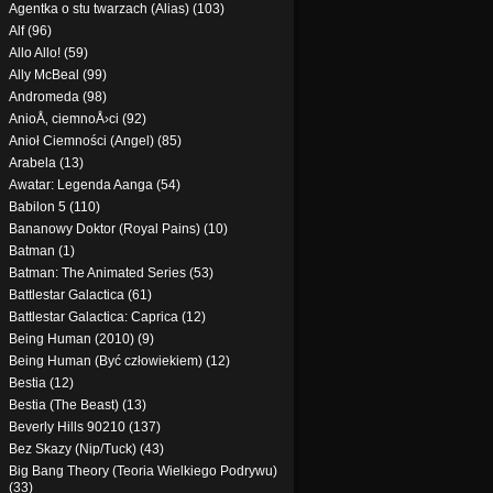
Agentka o stu twarzach (Alias) (103)
Alf (96)
Allo Allo! (59)
Ally McBeal (99)
Andromeda (98)
AnioÅ‚ ciemnoÅ›ci (92)
Anioł Ciemności (Angel) (85)
Arabela (13)
Awatar: Legenda Aanga (54)
Babilon 5 (110)
Bananowy Doktor (Royal Pains) (10)
Batman (1)
Batman: The Animated Series (53)
Battlestar Galactica (61)
Battlestar Galactica: Caprica (12)
Being Human (2010) (9)
Being Human (Być człowiekiem) (12)
Bestia (12)
Bestia (The Beast) (13)
Beverly Hills 90210 (137)
Bez Skazy (Nip/Tuck) (43)
Big Bang Theory (Teoria Wielkiego Podrywu)
(33)