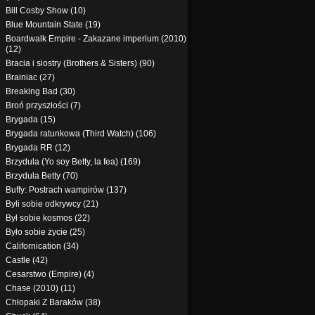
Bill Cosby Show (10)
Blue Mountain State (19)
Boardwalk Empire - Zakazane imperium (2010)
(12)
Bracia i siostry (Brothers & Sisters) (90)
Brainiac (27)
Breaking Bad (30)
Broń przyszłości (7)
Brygada (15)
Brygada ratunkowa (Third Watch) (106)
Brygada RR (12)
Brzydula (Yo soy Betty, la fea) (169)
Brzydula Betty (70)
Buffy: Postrach wampirów (137)
Byli sobie odkrywcy (21)
Był sobie kosmos (22)
Było sobie życie (25)
Californication (34)
Castle (42)
Cesarstwo (Empire) (4)
Chase (2010) (11)
Chłopaki Z Baraków (38)