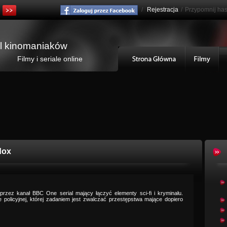
/
Rejestracja
/
Przypomnij has
al kinomaniaków
Filmy i seriale online
dox
 przez kanał BBC One serial mający łączyć elementy sci-fi i kryminału.
 policyjnej, której zadaniem jest zwalczać przestępstwa mające dopiero