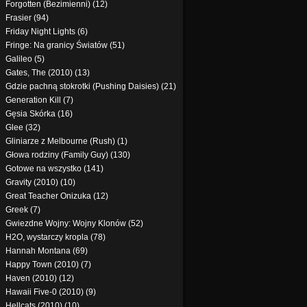
Forgotten (Bezimienni) (12)
Frasier (94)
Friday Night Lights (6)
Fringe: Na granicy Światów (51)
Galileo (5)
Gates, The (2010) (13)
Gdzie pachną stokrotki (Pushing Daisies) (21)
Generation Kill (7)
Gęsia Skórka (16)
Glee (32)
Gliniarze z Melbourne (Rush) (1)
Głowa rodziny (Family Guy) (130)
Gotowe na wszystko (141)
Gravity (2010) (10)
Great Teacher Onizuka (12)
Greek (7)
Gwiezdne Wojny: Wojny Klonów (52)
H2O, wystarczy kropla (78)
Hannah Montana (69)
Happy Town (2010) (7)
Haven (2010) (12)
Hawaii Five-0 (2010) (9)
Hellcats (2010) (10)