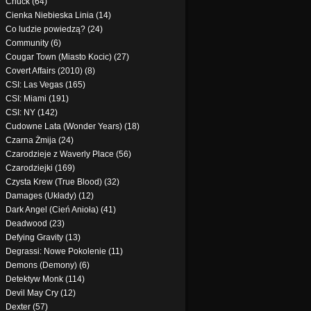
Chuck (64)
Cienka Niebieska Linia (14)
Co ludzie powiedzą? (24)
Community (6)
Cougar Town (Miasto Kocic) (27)
Covert Affairs (2010) (8)
CSI: Las Vegas (165)
CSI: Miami (191)
CSI: NY (142)
Cudowne Lata (Wonder Years) (18)
Czarna Żmija (24)
Czarodzieje z Waverly Place (56)
Czarodziejki (169)
Czysta Krew (True Blood) (32)
Damages (Układy) (12)
Dark Angel (Cień Anioła) (41)
Deadwood (23)
Defying Gravity (13)
Degrassi: Nowe Pokolenie (11)
Demons (Demony) (6)
Detektyw Monk (114)
Devil May Cry (12)
Dexter (57)