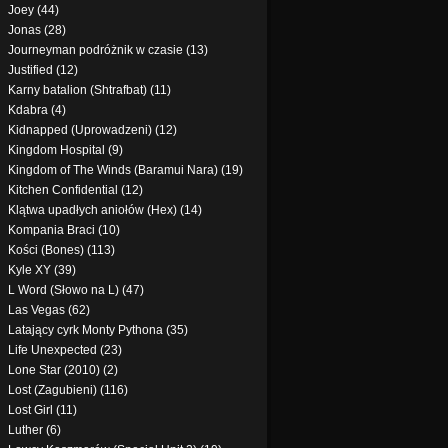
Joey (44)
Jonas (28)
Journeyman podróżnik w czasie (13)
Justified (12)
Karny batalion (Shtrafbat) (11)
Kdabra (4)
Kidnapped (Uprowadzeni) (12)
Kingdom Hospital (9)
Kingdom of The Winds (Baramui Nara) (19)
Kitchen Confidential (12)
Klątwa upadłych aniołów (Hex) (14)
Kompania Braci (10)
Kości (Bones) (113)
Kyle XY (39)
L Word (Słowo na L) (47)
Las Vegas (62)
Latający cyrk Monty Pythona (35)
Life Unexpected (23)
Lone Star (2010) (2)
Lost (Zagubieni) (116)
Lost Girl (11)
Luther (6)