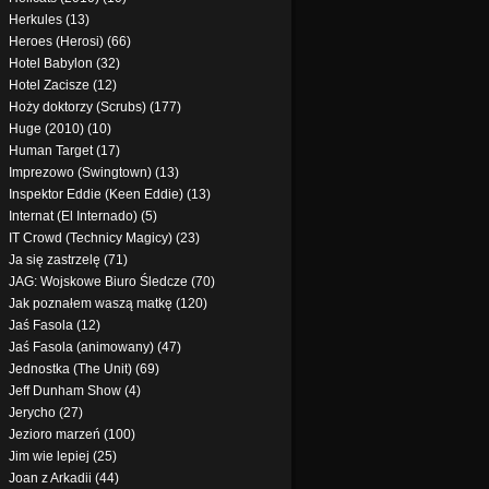
Herkules (13)
Heroes (Herosi) (66)
Hotel Babylon (32)
Hotel Zacisze (12)
Hoży doktorzy (Scrubs) (177)
Huge (2010) (10)
Human Target (17)
Imprezowo (Swingtown) (13)
Inspektor Eddie (Keen Eddie) (13)
Internat (El Internado) (5)
IT Crowd (Technicy Magicy) (23)
Ja się zastrzelę (71)
JAG: Wojskowe Biuro Śledcze (70)
Jak poznałem waszą matkę (120)
Jaś Fasola (12)
Jaś Fasola (animowany) (47)
Jednostka (The Unit) (69)
Jeff Dunham Show (4)
Jerycho (27)
Jezioro marzeń (100)
Jim wie lepiej (25)
Joan z Arkadii (44)