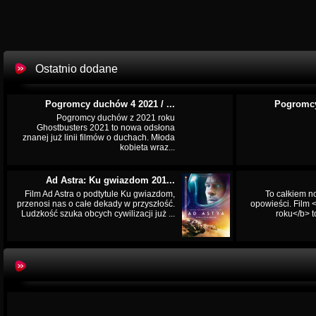
Ostatnio dodane
Pogromcy duchów 4 2021 / ...
Pogromcy
Pogromcy duchów z 2021 roku
Ghostbusters 2021 to nowa odsłona
znanej już linii filmów o duchach. Młoda
kobieta wraz...
Ad Astra: Ku gwiazdom 201...
Film Ad Astra o podtytule Ku gwiazdom,
To całkiem n
przenosi nas o całe dekady w przyszłość.
opowieści. Film
Ludzkość szuka obcych cywilizacji już ...
roku</b> t