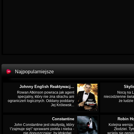
Najpopularniejsze
Johnny English Reaktywacj...
Skyli
Rowan Atkinson powraca jak agent
Nocą na L
specjalny, który nie zna strachu ani
niecodzienne świa
ograniczeń logicznych. Oddany poddany
że ludzi
Jej Królewsk...
Constantine
Robin Ho
John Constantine jest okultystą, który
Kolejna wersja 
\"zajmuje się\" sprawami piekła i nieba -
Złodziei. Ty
nie dopuszczając, by ktokolwi...
wciela się genia