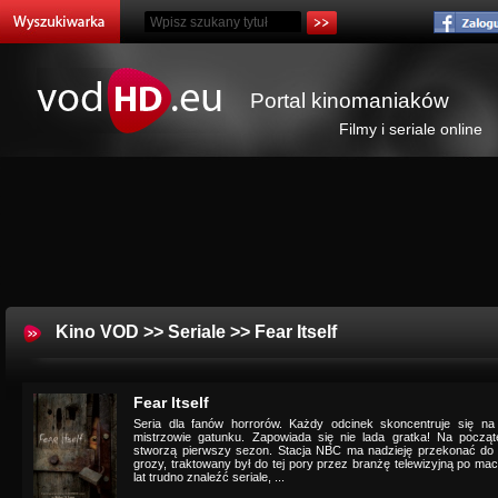
Portal kinomaniaków
Filmy i seriale online
Kino VOD
>>
Seriale
>> Fear Itself
Fear Itself
Seria dla fanów horrorów. Każdy odcinek skoncentruje się na inn
mistrzowie gatunku. Zapowiada się nie lada gratka! Na począ
stworzą pierwszy sezon. Stacja NBC ma nadzieję przekonać do 
grozy, traktowany był do tej pory przez branżę telewizyjną po ma
lat trudno znaleźć seriale, ...