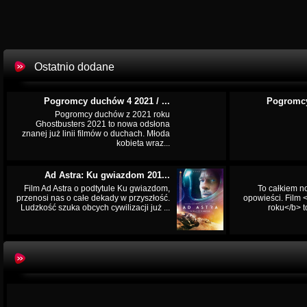
Ostatnio dodane
Pogromcy duchów 4 2021 / ...
Pogromcy
Pogromcy duchów z 2021 roku
Ghostbusters 2021 to nowa odsłona
znanej już linii filmów o duchach. Młoda
kobieta wraz...
Ad Astra: Ku gwiazdom 201...
Film Ad Astra o podtytule Ku gwiazdom,
To całkiem n
przenosi nas o całe dekady w przyszłość.
opowieści. Film
Ludzkość szuka obcych cywilizacji już ...
roku</b> t