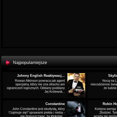
Najpopularniejsze
Johnny English Reaktywacj...
Skyli
Rowan Atkinson powraca jak agent
Nocą na L
specjalny, który nie zna strachu ani
niecodzienne świa
ograniczeń logicznych. Oddany poddany
że ludzi
Jej Królewsk...
Constantine
Robin Ho
John Constantine jest okultystą, który
Kolejna wersja 
\"zajmuje się\" sprawami piekła i nieba -
Złodziei. Ty
nie dopuszczając, by ktokolwi...
wciela się genia