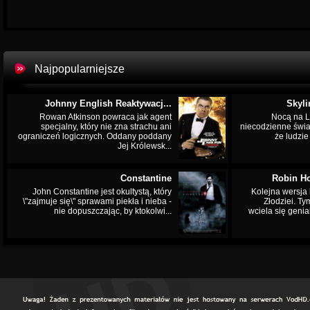
Najpopularniejsze
Johnny English Reaktywacj...
Skyli
Rowan Atkinson powraca jak agent
Nocą na L
specjalny, który nie zna strachu ani
niecodzienne świa
ograniczeń logicznych. Oddany poddany
że ludzi
Jej Królewsk...
Constantine
Robin Ho
John Constantine jest okultystą, który
Kolejna wersja 
\"zajmuje się\" sprawami piekła i nieba -
Złodziei. Ty
nie dopuszczając, by ktokolwi...
wciela się genia