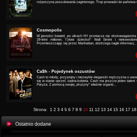
rozpoczyna poszukiwania zaginionego. Trop prowadzi do państwa 
Cosmopolis
W jasności świateł, po ulicach NY przetacza się ekstrawagancka l
28-letni milioner, \"złote dziecko\" Wall Street i niekwestio
Przemieszczając się przez Manhattan, dostrzega nagle informacj...
Ca$h - Pojedynek oszustów
Cash to młody, przystojny i niezwykle elegancki mężczyzna o uwod
się w stanie oprzeć żadna kobieta. Cash ma jeszcze jeden talent 
Paryża. Z pomocą swojej „drużyny” właśnie organiz...
Strona:
1
2
3
4
5
6
7
8
9
10
11
12
13
14
15
16
17
18
Ostatnio dodane