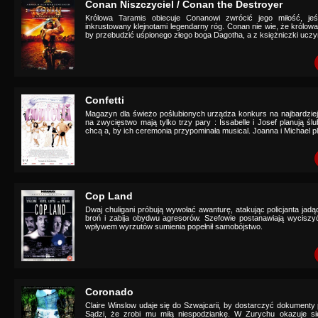
Conan Niszczyciel / Conan the Destroyer
Królowa Taramis obiecuje Conanowi zwrócić jego miłość, jeś
inkrustowany klejnotami legendarny róg. Conan nie wie, że królow
by przebudzić uśpionego złego boga Dagotha, a z księżniczki uczyni
Confetti
Magazyn dla świeżo poślubionych urządza konkurs na najbardziej
na zwycięstwo mają tylko trzy pary : Issabelle i Josef planują ś
chcą a, by ich ceremonia przypominała musical. Joanna i Michael pla
Cop Land
Dwaj chuligani próbują wywołać awanturę, atakując policjanta jad
broń i zabija obydwu agresorów. Szefowie postanawiają wyciszyć
wpływem wyrzutów sumienia popełnił samobójstwo.
Coronado
Claire Winslow udaje się do Szwajcarii, by dostarczyć dokumen
Sądzi, że zrobi mu miłą niespodziankę. W Zurychu okazuje się,