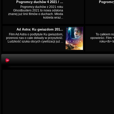
Pogromcy duchów 4 2021 / ...
Pogromcy
Pogromcy duchów z 2021 roku
Ghostbusters 2021 to nowa odsłona
znanej już linii filmów o duchach. Młoda
kobieta wraz...
Ad Astra: Ku gwiazdom 201...
Film Ad Astra o podtytule Ku gwiazdom,
To całkiem n
przenosi nas o całe dekady w przyszłość.
opowieści. Film
Ludzkość szuka obcych cywilizacji już ...
roku</b> t