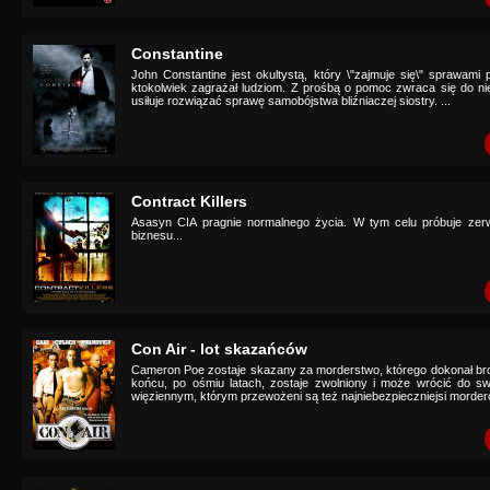
Constantine
John Constantine jest okultystą, który \"zajmuje się\" sprawami 
ktokolwiek zagrażał ludziom. Z prośbą o pomoc zwraca się do nie
usiłuje rozwiązać sprawę samobójstwa bliźniaczej siostry. ...
Contract Killers
Asasyn CIA pragnie normalnego życia. W tym celu próbuje zer
biznesu...
Con Air - lot skazańców
Cameron Poe zostaje skazany za morderstwo, którego dokonał bro
końcu, po ośmiu latach, zostaje zwolniony i może wrócić do s
więziennym, którym przewożeni są też najniebezpieczniejsi morder