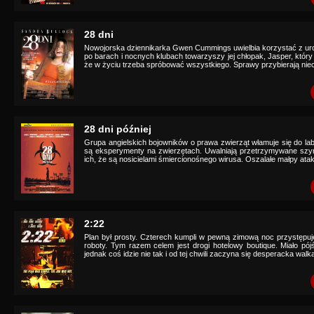
28 dni
Nowojorska dziennikarka Gwen Cummings uwielbia korzystać z u
po barach i nocnych klubach towarzyszy jej chłopak, Jasper, który
że w życiu trzeba spróbować wszystkiego. Sprawy przybierają niec
28 dni później
Grupa angielskich bojowników o prawa zwierząt włamuje się do l
są eksperymenty na zwierzętach. Uwalniają przetrzymywane szy
ich, że są nosicielami śmiercionośnego wirusa. Oszalałe małpy ata
2:22
Plan był prosty. Czterech kumpli w pewną zimową noc przystępuje
roboty. Tym razem celem jest drogi hotelowy boutique. Miało pój
jednak coś idzie nie tak i od tej chwili zaczyna się desperacka walka 