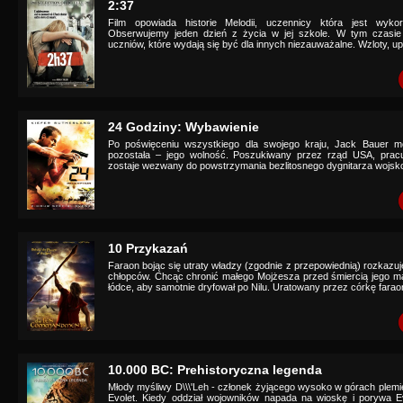
2:37
Film opowiada historie Melodii, uczennicy która jest wyko
Obserwujemy jeden dzień z życia w jej szkole. W tym czasie
uczniów, które wydają się być dla innych niezauważalne. Wzloty, u
24 Godziny: Wybawienie
Po poświęceniu wszystkiego dla swojego kraju, Jack Bauer m
pozostała – jego wolność. Poszukiwany przez rząd USA, pracu
zostaje wezwany do powstrzymania bezlitosnego dygnitarza wojsko
10 Przykazań
Faraon bojąc się utraty władzy (zgodnie z przepowiednią) rozkaz
chłopców. Chcąc chronić małego Mojżesza przed śmiercią jego mat
łódce, aby samotnie dryfował po Nilu. Uratowany przez córkę faraon
10.000 BC: Prehistoryczna legenda
Młody myśliwy D\\\'Leh - członek żyjącego wysoko w górach plem
Evolet. Kiedy oddział wojowników napada na wioskę i porywa E