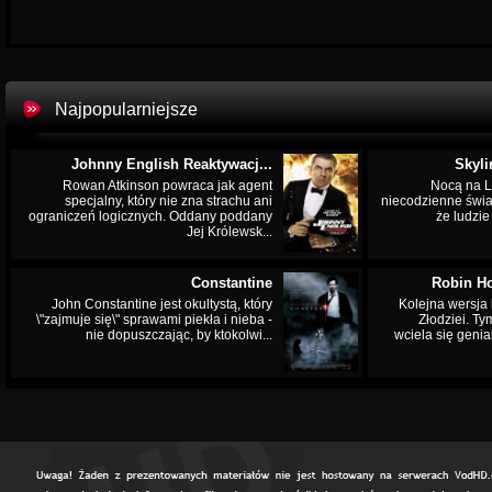
Najpopularniejsze
Johnny English Reaktywacj...
Skyli
Rowan Atkinson powraca jak agent
Nocą na L
specjalny, który nie zna strachu ani
niecodzienne świa
ograniczeń logicznych. Oddany poddany
że ludzi
Jej Królewsk...
Constantine
Robin Ho
John Constantine jest okultystą, który
Kolejna wersja 
\"zajmuje się\" sprawami piekła i nieba -
Złodziei. Ty
nie dopuszczając, by ktokolwi...
wciela się genia