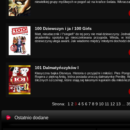
niewielkiej grupy myśliwych w pogoń aż na krańce świata. Wkraczaj
100 Dziewczyn i ja / 100 Girls
Matt, nieudacznik i \"singiel\" do tej pory nie miał dziewczyny. Je
akademiku spotyka go nieoczekiwana przygoda. Winda, w któr
dziewczyną ulega awarii. Jak wiadomo między młodymi dochodzi do 
101 Dalmatyńczyków I
Klasyczna bajka Disneya. Historia o przyjaźni i miłości. Pies Po
Rogera z piękną Anitą, która posiada uroczą dalmatynkę Perditę. 
ślicznych szczeniąt, które stają się łakomym kąskiem dla miłośniczk
Strona:
1
2
3
4
5
6
7
8
9
10
11
12
13
...
3
Ostatnio dodane