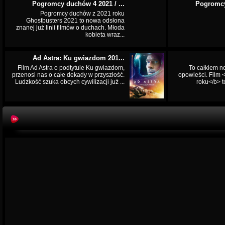
Pogromcy duchów 4 2021 / ...
Pogromcy
Pogromcy duchów z 2021 roku
Ghostbusters 2021 to nowa odsłona
znanej już linii filmów o duchach. Młoda
kobieta wraz...
Ad Astra: Ku gwiazdom 201...
Film Ad Astra o podtytule Ku gwiazdom,
To całkiem n
przenosi nas o całe dekady w przyszłość.
opowieści. Film
Ludzkość szuka obcych cywilizacji już ...
roku</b> t