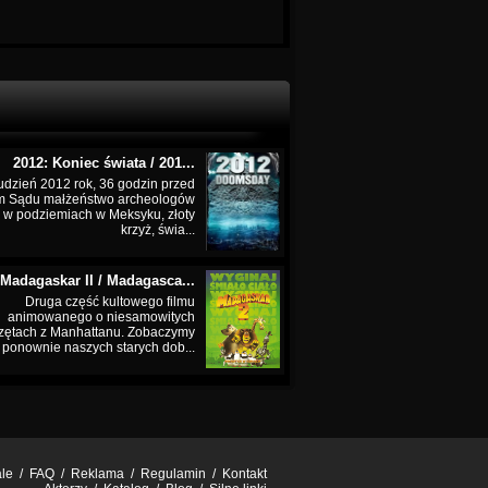
2012: Koniec świata / 201...
udzień 2012 rok, 36 godzin przed
m Sądu małżeństwo archeologów
 w podziemiach w Meksyku, złoty
krzyż, świa...
Madagaskar II / Madagasca...
Druga część kultowego filmu
animowanego o niesamowitych
zętach z Manhattanu. Zobaczymy
ponownie naszych starych dob...
ale
/
FAQ
/
Reklama
/
Regulamin
/
Kontakt