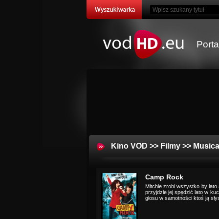
Port
Kino VOD
>>
Filmy
>>
Musica
Camp Rock
Mitchie zrobi wszystko by lat
przyjdzie jej spędzić lato w ku
głosu w samotności ktoś ją słys