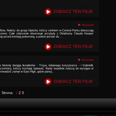
ZOBACZ TEN FILM
Musicale
fista. Należy do grupy hipisów, którzy rankiem w Central Parku dokuczają
 konno. Całe zdarzenie obserwuje przybyły z Oklahomy Claude Hooper
ię przed komisją poborową, a potem jechać do ...
ZOBACZ TEN FILM
Musicale
historię dwojga licealistów - Troya, lubianego koszykarza - i Gabrielli,
 uczennicy, którzy kochają śpiewać. Kiedy wspólnie ćwiczą do występu w
rowadzić zamęt w East High, gdzie panuj...
ZOBACZ TEN FILM
Strona:
1
2
3