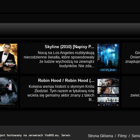
Skyline (2010) [Napisy P...
Nocą na Los Angeles rozbłyskują
Gr
niecodzienne światła, które spowodowały
Dnie
że ludzie wychodzą na zewnątrz
znajduje
budynków. Nie zda...
Robin Hood / Robin Hood (...
Kolejna wersja historii o słynnym Królu
Złodziei. Tym razem w tytułową rolę
wciela się genialny aktor znany z takich
zwier
fil...
Strona Główna
/
Filmy
/
Seri