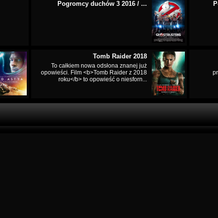
Pogromcy duchów 3 2016 / ...
P
Tomb Raider 2018
To całkiem nowa odsłona znanej już
opowieści. Film <b>Tomb Raider z 2018
p
roku</b> to opowieść o niesforn...