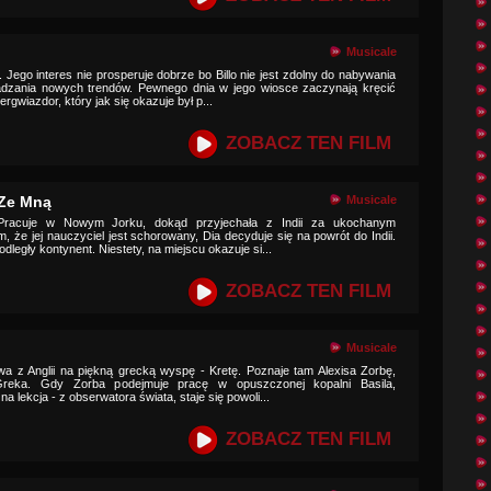
Musicale
. Jego interes nie prosperuje dobrze bo Billo nie jest zdolny do nabywania
adzania nowych trendów. Pewnego dnia w jego wiosce zaczynają kręcić
ergwiazdor, który jak się okazuje był p...
ZOBACZ TEN FILM
 Ze Mną
Musicale
. Pracuje w Nowym Jorku, dokąd przyjechała z Indii za ukochanym
 że jej nauczyciel jest schorowany, Dia decyduje się na powrót do Indii.
legły kontynent. Niestety, na miejscu okazuje si...
ZOBACZ TEN FILM
Musicale
ywa z Anglii na piękną grecką wyspę - Kretę. Poznaje tam Alexisa Zorbę,
Greka. Gdy Zorba podejmuje pracę w opuszczonej kopalni Basila,
a lekcja - z obserwatora świata, staje się powoli...
ZOBACZ TEN FILM