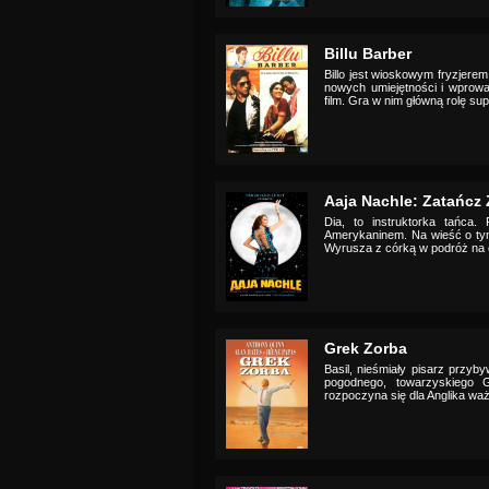
Billu Barber
Billo jest wioskowym fryzjerem
nowych umiejętności i wprow
film. Gra w nim główną rolę sup
Aaja Nachle: Zatańcz
Dia, to instruktorka tańca
Amerykaninem. Na wieść o tym,
Wyrusza z córką w podróż na od
Grek Zorba
Basil, nieśmiały pisarz przyb
pogodnego, towarzyskiego 
rozpoczyna się dla Anglika ważn