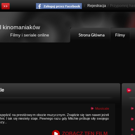
/
Rejestracja
/
Przypomnij has
al kinomaniaków
Filmy i seriale online
le
Musicale
o spędzić na prestiżowym obozie muzycznym. Znajdzie się tam nawet jeżeli
chni. I tak się niestety staje. Pewnego razu gdy Mitchie próbuje siły swojego
zy...
ZOBACZ TEN FILM