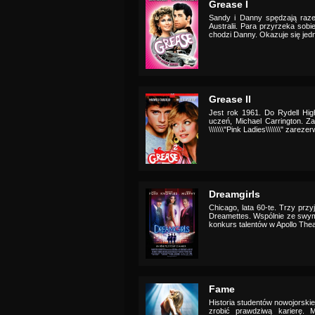
Grease I
Sandy i Danny spędzają raz
Australii. Para przyrzeka sobi
chodzi Danny. Okazuje się jednak
Grease II
Jest rok 1961. Do Rydell Hi
uczeń, Michael Carrington. Z
\\\\\\\"Pink Ladies\\\\\\\" zar
Dreamgirls
Chicago, lata 60-te. Trzy przy
Dreamettes. Wspólnie ze swym
konkurs talentów w Apollo Thea
Fame
Historia studentów nowojorskiej
zrobić prawdziwą karierę. M