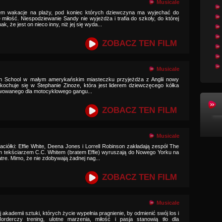
Musicale
em wakacje na plaży, pod koniec których dziewczyna ma wyjechać do
e miłość. Niespodziewanie Sandy nie wyjeżdża i trafia do szkoły, do której
, że jest on nieco inny, niż jej się wyda...
ZOBACZ TEN FILM
Musicale
gh School w małym amerykańskim miasteczku przyjeżdża z Anglii nowy
akochuje się w Stephanie Zinoze, która jest liderem dziewczęcego kółka
ezerwowanego dla motocyklowego gangu...
ZOBACZ TEN FILM
Musicale
jaciółki: Effie White, Deena Jones i Lorrell Robinson zakładają zespół The
 tekściarzem C.C. Whitem (bratem Effie) wyruszają do Nowego Yorku na
tre. Mimo, że nie zdobywają żadnej nag...
ZOBACZ TEN FILM
Musicale
 akademii sztuki, których życie wypełnia pragnienie, by odmienić swój los i
orderczy trening, ulotne marzenia, miłość i pasja stanowią tło dla