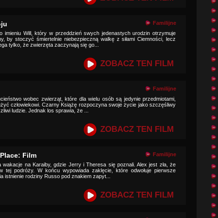
ju
Familijne
 o imieniu Will, który w przeddzień swych jedenastych urodzin otrzymuje
y, by stoczyć śmiertelnie niebezpieczną walkę z siłami Ciemności, lecz
ga tylko, że zwierzęta zaczynają się go...
ZOBACZ TEN FILM
Familijne
cieństwo wobec zwierząt, które dla wielu osób są jedynie przedmiotami,
służyć człowiekowi. Czarny Książę rozpoczyna swoje życie jako szczęśliwy
liwi ludzie. Jednak los sprawia, że ...
ZOBACZ TEN FILM
Place: Film
Familijne
wakacje na Karaiby, gdzie Jerry i Theresa się poznali. Alex jest zła, że
 tej podróży. W końcu wypowiada zaklęcie, które odwołuje pierwsze
ia istnienie rodziny Russo pod znakiem zapyt...
ZOBACZ TEN FILM