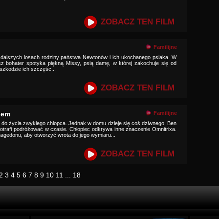
ZOBACZ TEN FILM
Familijne
 o dalszych losach rodziny państwa Newtonów i ich ukochanego psiaka. W
 nasz bohater spotyka piękną Missy, psią damę, w której zakochuje się od
szkodzie ich szczęśc...
ZOBACZ TEN FILM
sem
Familijne
 do życia zwykłego chłopca. Jednak w domu dzieje się coś dziwnego. Ben
otrafi podróżować w czasie. Chłopiec odkrywa inne znaczenie Omnitrixa.
agedonu, aby otworzyć wrota do jego wymiaru...
ZOBACZ TEN FILM
2
3
4
5
6
7
8
9
10
11
...
18