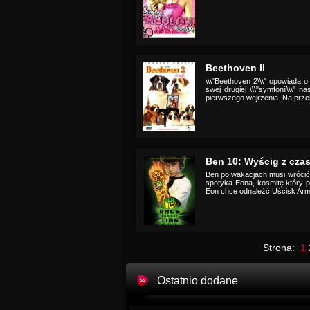
Beethoven II
\\\"Beethoven 2\\\" opowiada
swej drugiej \\\"symfonii\\\"
pierwszego wejrzenia. Na prze
Ben 10: Wyścig z cza
Ben po wakacjach musi wrócić
spotyka Eona, kosmitę który p
Eon chce odnaleźć Uścisk Arm
Strona:
1
Ostatnio dodane