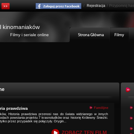
/
Rejestracja
/
Przypomnij has
al kinomaniaków
Filmy i seriale online
ne
ria prawdziwa
Familijne
dków, Historia prawdziwa przenosi nas do świata widzianego w innych
dach powstania projektu 7 krasnoludków oraz historię Królewny Śnieżki.
 tylko przez przypadek się połączyły. Orygin...
ZOBACZ TEN FILM