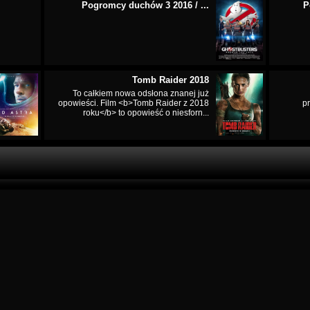
Pogromcy duchów 3 2016 / ...
P
Tomb Raider 2018
To całkiem nowa odsłona znanej już
opowieści. Film <b>Tomb Raider z 2018
p
roku</b> to opowieść o niesforn...