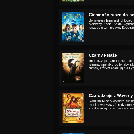
Ciemność rusza do bo
Bohaterem filmu jest chłopiec
pierwszy Znak. Został wybran
jeszcze o tym nie wie. Spostrze
Czarny książę
ilmu ukazuje nam ludzkie okru
istniejącymi tylko po to, aby 
rumak, którym opiekują się życz
Czarodzieje z Waverly 
Rodzina Russo wybiera się na 
musi towarzyszyć rodzicom w
spotkanie jej rodziców, co staw