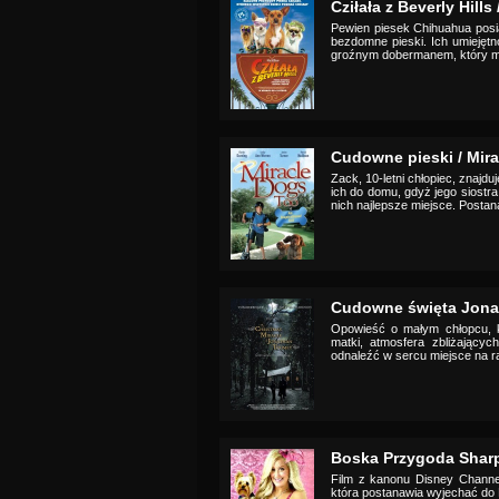
Cziłała z Beverly Hills 
Pewien piesek Chihuahua pos
bezdomne pieski. Ich umiejętn
groźnym dobermanem, który ma
Cudowne pieski / Mir
Zack, 10-letni chłopiec, znajdu
ich do domu, gdyż jego siostra
nich najlepsze miejsce. Postan
Cudowne święta Jonata
Opowieść o małym chłopcu, k
matki, atmosfera zbliżając
odnaleźć w sercu miejsce na r
Boska Przygoda Sharpa
Film z kanonu Disney Channel
która postanawia wyjechać do 