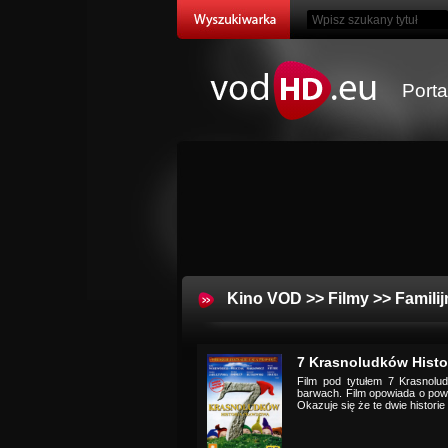
Port
Kino VOD
>>
Filmy
>>
Familij
7 Krasnoludków Histo
Film pod tytułem 7 Krasnolu
barwach. Film opowiada o powo
Okazuje się że te dwie historie