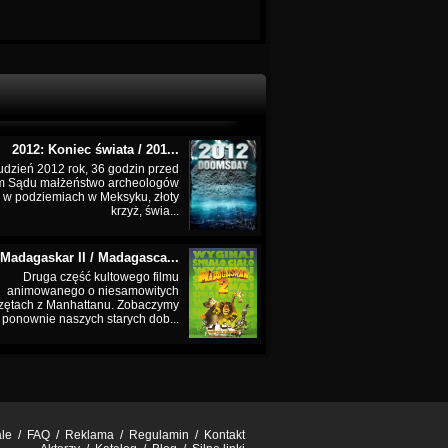
2012: Koniec świata / 201...
udzień 2012 rok, 36 godzin przed
m Sądu małżeństwo archeologów
 w podziemiach w Meksyku, złoty
krzyż, świa...
Madagaskar II / Madagasca...
Druga część kultowego filmu
animowanego o niesamowitych
zętach z Manhattanu. Zobaczymy
ponownie naszych starych dob...
ale
/
FAQ
/
Reklama
/
Regulamin
/
Kontakt