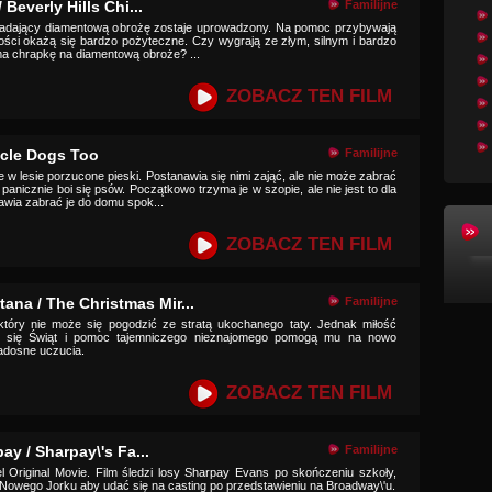
/ Beverly Hills Chi...
Familijne
iadający diamentową obrożę zostaje uprowadzony. Na pomoc przybywają
ości okażą się bardzo pożyteczne. Czy wygrają ze złym, silnym i bardzo
 chrapkę na diamentową obroże? ...
ZOBACZ TEN FILM
acle Dogs Too
Familijne
je w lesie porzucone pieski. Postanawia się nimi zająć, ale nie może zabrać
 panicznie boi się psów. Początkowo trzyma je w szopie, ale nie jest to dla
awia zabrać je do domu spok...
ZOBACZ TEN FILM
na / The Christmas Mir...
Familijne
tóry nie może się pogodzić ze stratą ukochanego taty. Jednak miłość
ych się Świąt i pomoc tajemniczego nieznajomego pomogą mu na nowo
adosne uczucia.
ZOBACZ TEN FILM
y / Sharpay\'s Fa...
Familijne
 Original Movie. Film śledzi losy Sharpay Evans po skończeniu szkoły,
Nowego Jorku aby udać się na casting po przedstawieniu na Broadway\'u.