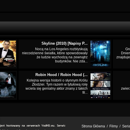
Skyline (2010) [Napisy P...
Nocą na Los Angeles rozbłyskują
Gr
niecodzienne światła, które spowodowały
Dnie
że ludzie wychodzą na zewnątrz
znajduje
budynków. Nie zda...
Robin Hood / Robin Hood (...
Kolejna wersja historii o słynnym Królu
Złodziei. Tym razem w tytułową rolę
wciela się genialny aktor znany z takich
zwier
fil...
Strona Główna
/
Filmy
/
Seri