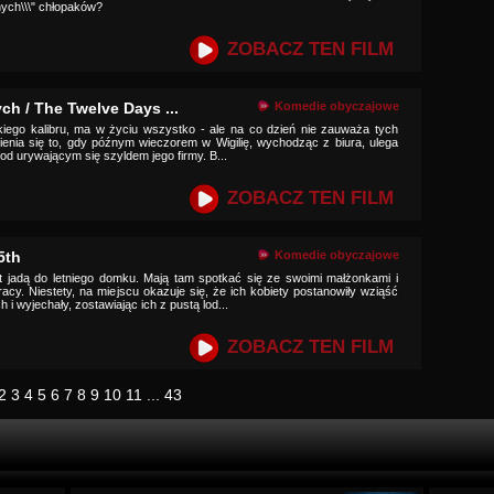
nych\\\" chłopaków?
ZOBACZ TEN FILM
ch / The Twelve Days ...
Komedie obyczajowe
lkiego kalibru, ma w życiu wszystko - ale na co dzień nie zauważa tych
mienia się to, gdy późnym wieczorem w Wigilię, wychodząc z biura, ulega
pod urywającym się szyldem jego firmy. B...
ZOBACZ TEN FILM
5th
Komedie obyczajowe
nt jadą do letniego domku. Mają tam spotkać się ze swoimi małżonkami i
acy. Niestety, na miejscu okazuje się, że ich kobiety postanowiły wziąść
 wyjechały, zostawiając ich z pustą lod...
ZOBACZ TEN FILM
2
3
4
5
6
7
8
9
10
11
...
43