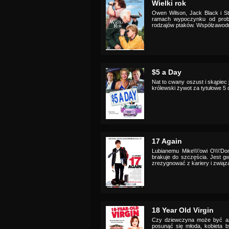
Wielki rok
Owen Wilson, Jack Black i St
ramach wypoczynku od probl
rodzajów ptaków. Współzawodni
$5 a Day
Nat to cwany oszust i skąpiec 
królewski żywot za tytułowe 5 
17 Again
Lubianemu Mike\\\'owi O\\\'Do
brakuje do szczęścia. Jest g
zrezygnować z kariery i związa
18 Year Old Virgin
Czy dziewczyna może być aż 
posunąć się młoda, kobieta b