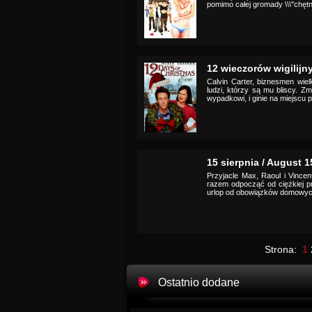
pomimo całej gromady \\\"chęt
12 wieczorów wigilijny
Calvin Carter, biznesmen wie
ludzi, którzy są mu bliscy. Z
wypadkowi, i ginie na miejscu 
15 sierpnia / August 1
Przyjacle Max, Raoul i Vince
razem odpocząć od ciężkiej pr
urlop od obowiązków domowych i
Strona:
1
Ostatnio dodane