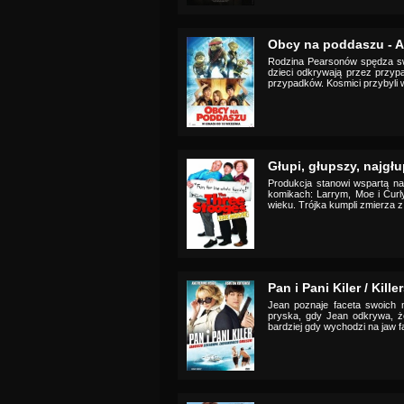
Obcy na poddaszu - Ali
Rodzina Pearsonów spędza sw
dzieci odkrywają przez przy
przypadków. Kosmici przybyli w
Głupi, głupszy, najgł
Produkcja stanowi wspartą n
komikach: Larrym, Moe i Curl
wieku. Trójka kumpli zmierza z
Pan i Pani Kiler / Kille
Jean poznaje faceta swoich 
pryska, gdy Jean odkrywa, że
bardziej gdy wychodzi na jaw fa