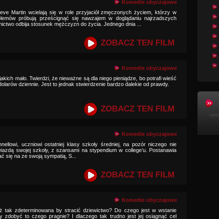
Komedie obyczajowe
eve Martin wcielają się w role przyjaciół zmęczonych życiem, którzy w
emów próbują prześcignąć się nawzajem w doglądaniu najrzadszych
ctwo odbija stosunek mężczyzn do życia. Jednego dnia ...
ZOBACZ TEN FILM
Komedie obyczajowe
jakich mało. Twierdzi, że nieważne są dla niego pieniądze, bo potrafi wieść
dolarów dziennie. Jest to jednak stwierdzenie bardzo dalekie od prawdy.
ZOBACZ TEN FILM
Komedie obyczajowe
nnellowi, uczniowi ostatniej klasy szkoły średniej, na pozór niczego nie
wiazdą swojej szkoły, z szansami na stypendium w college’u. Postanawia
ć się na ze swoją sympatią, S...
ZOBACZ TEN FILM
Komedie obyczajowe
tak zdeterminowana by stracić dziewictwo? Do czego jest w wstanie
y zdobyć to czego pragnie? I dlaczego tak trudno jest jej osiągnąć cel