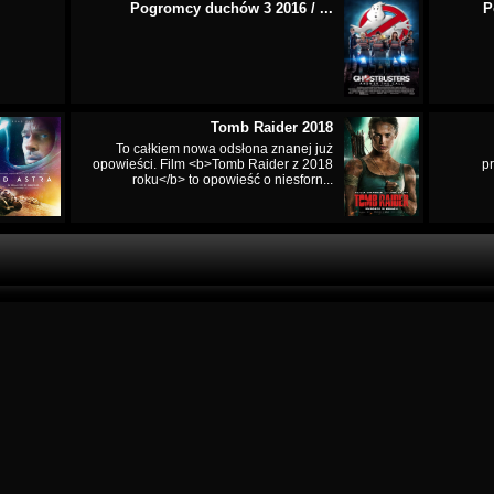
Pogromcy duchów 3 2016 / ...
P
Tomb Raider 2018
To całkiem nowa odsłona znanej już
opowieści. Film <b>Tomb Raider z 2018
p
roku</b> to opowieść o niesforn...