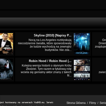
Skyline (2010) [Napisy P...
Nocą na Los Angeles rozbłyskują
Gr
niecodzienne światła, które spowodowały
Dnie
że ludzie wychodzą na zewnątrz
znajduje
budynków. Nie zda...
Robin Hood / Robin Hood (...
Kolejna wersja historii o słynnym Królu
Złodziei. Tym razem w tytułową rolę
wciela się genialny aktor znany z takich
zwier
fil...
Strona Główna
/
Filmy
/
Seri