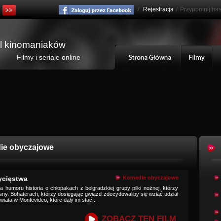
/
Rejestracja
/
Przypomnij has
al kinomaniaków
Filmy i seriale online
ie obyczajowe
ycięstwa
Komedie obyczajowe
a humoru historia o chłopakach z belgradzkiej grupy piłki nożnej, którzy
sny. Bohaterach, którzy dosięgając gwiazd zdecydowaliby się wziąć udział
ata w Montevideo, które dały im stać...
ZOBACZ TEN FILM