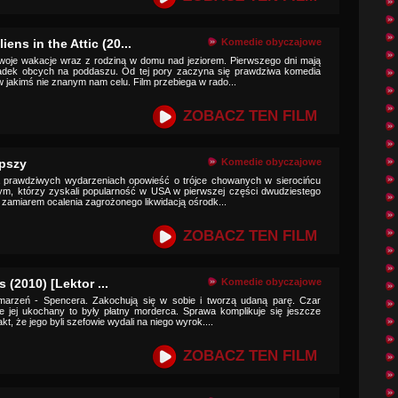
ens in the Attic (20...
Komedie obyczajowe
oje wakacje wraz z rodziną w domu nad jeziorem. Pierwszego dni mają
padek obcych na poddaszu. Od tej pory zaczyna się prawdziwa komedia
 jakimś nie znanym nam celu. Film przebiega w rado...
ZOBACZ TEN FILM
upszy
Komedie obyczajowe
a prawdziwych wydarzeniach opowieść o trójce chowanych w sierocińcu
ym, którzy zyskali popularność w USA w pierwszej części dwudziestego
 zamiarem ocalenia zagrożonego likwidacją ośrodk...
ZOBACZ TEN FILM
rs (2010) [Lektor ...
Komedie obyczajowe
marzeń - Spencera. Zakochują się w sobie i tworzą udaną parę. Czar
 jej ukochany to były płatny morderca. Sprawa komplikuje się jeszcze
kt, że jego byli szefowie wydali na niego wyrok....
ZOBACZ TEN FILM