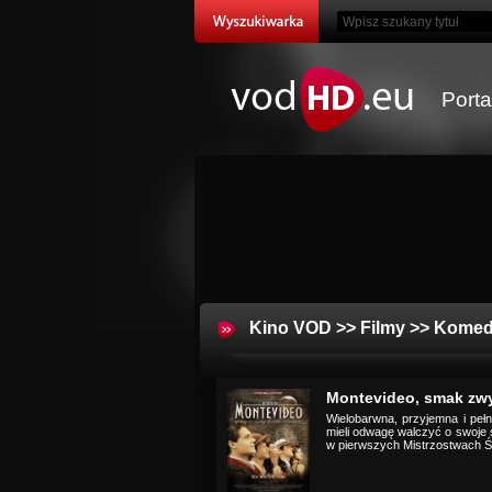
Port
Kino VOD
>>
Filmy
>>
Komed
Montevideo, smak zw
Wielobarwna, przyjemna i pełn
mieli odwagę walczyć o swoje 
w pierwszych Mistrzostwach Świ