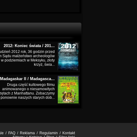
2012: Koniec świata / 201...
udzień 2012 rok, 36 godzin przed
m Sądu małżeństwo archeologów
 w podziemiach w Meksyku, złoty
krzyż, świa...
Madagaskar II / Madagasca...
Druga część kultowego filmu
animowanego o niesamowitych
zętach z Manhattanu. Zobaczymy
ponownie naszych starych dob...
ale
/
FAQ
/
Reklama
/
Regulamin
/
Kontakt