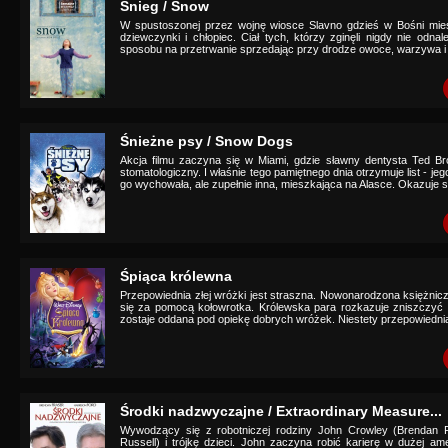
Śnieg / Snow
W spustoszonej przez wojnę wiosce Slavno gdzieś w Bośni mies
dziewczynki i chłopiec. Ciał tych, którzy zginęli nigdy nie odna
sposobu na przetrwanie sprzedając przy drodze owoce, warzywa i p
Śnieżne psy / Snow Dogs
Akcja filmu zaczyna się w Miami, gdzie sławny dentysta Ted B
stomatologiczny. I właśnie tego pamiętnego dnia otrzymuje list - jeg
go wychowała, ale zupełnie inna, mieszkająca na Alasce. Okazuje si
Śpiąca królewna
Przepowiednia złej wróżki jest straszna. Nowonarodzona księżni
się za pomocą kołowrotka. Królewska para rozkazuje zniszczyć 
zostaje oddana pod opiekę dobrych wróżek. Niestety przepowiednia 
Środki nadzwyczajne / Extraordinary Measure...
Wywodzący się z robotniczej rodziny John Crowley (Brendan F
Russell) i trójkę dzieci. John zaczyna robić karierę w dużej ame