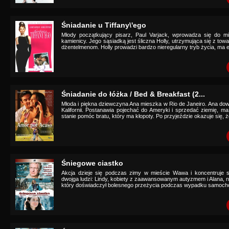
Śniadanie u Tiffany\'ego
Młody początkujący pisarz, Paul Varjack, wprowadza się do mi
kamienicy. Jego sąsiadką jest śliczna Holly, utrzymująca się z t
dżentelmenom. Holly prowadzi bardzo nieregularny tryb życia, ma e
Śniadanie do łóżka / Bed & Breakfast (2...
Młoda i piękna dziewczyna Ana mieszka w Rio de Janeiro. Ana dowi
Kalifornii. Postanawia pojechać do Ameryki i sprzedać ziemię, m
stanie pomóc bratu, który ma kłopoty. Po przyjeździe okazuje się, że
Śniegowe ciastko
Akcja dzieje się podczas zimy w mieście Wawa i koncentruje si
dwojga ludzi: Lindy, kobiety z zaawansowanym autyzmem i Alana,
który doświadczył bolesnego przeżycia podczas wypadku samocho