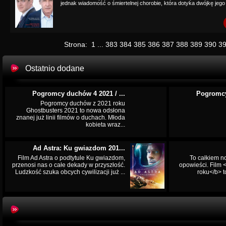
jednak wiadomość o śmiertelnej chorobie, która dotyka dwójkę jego d
Strona:
1
...
383
384
385
386
387
388
389
390
3
Ostatnio dodane
Pogromcy duchów 4 2021 / ...
Pogromcy
Pogromcy duchów z 2021 roku
Ghostbusters 2021 to nowa odsłona
znanej już linii filmów o duchach. Młoda
kobieta wraz...
Ad Astra: Ku gwiazdom 201...
Film Ad Astra o podtytule Ku gwiazdom,
To całkiem n
przenosi nas o całe dekady w przyszłość.
opowieści. Film
Ludzkość szuka obcych cywilizacji już ...
roku</b> t