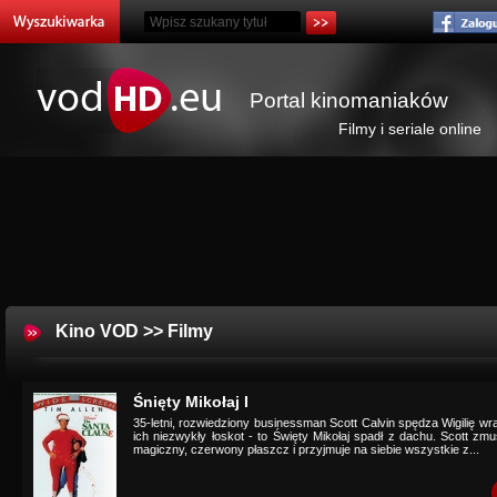
Portal kinomaniaków
Filmy i seriale online
Kino VOD
>>
Filmy
Śnięty Mikołaj I
35-letni, rozwiedziony businessman Scott Calvin spędza Wigilię wr
ich niezwykły łoskot - to Święty Mikołaj spadł z dachu. Scott zm
magiczny, czerwony płaszcz i przyjmuje na siebie wszystkie z...