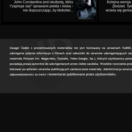
John Constantine jest okultystą, który
Kolejna wersja 
\"zajmuje się\" sprawami piekła i nieba -
Złodziei. Ty
nie dopuszczając, by ktokolwi...
wciela się genia