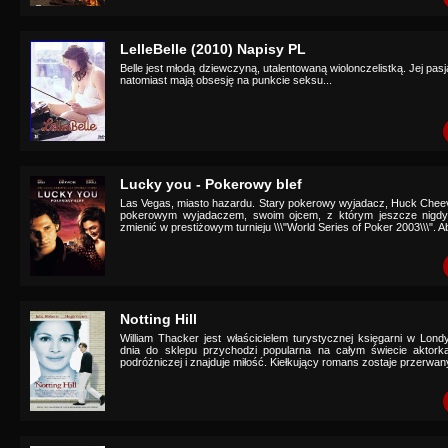
LelleBelle (2010) Napisy PL
Belle jest młodą dziewczyną, utalentowaną wiolonczelistką. Jej pasją 
natomiast mają obsesję na punkcie seksu...
Lucky you - Pokerowy blef
Las Vegas, miasto hazardu. Stary pokerowy wyjadacz, Huck Cheev
pokerowym wyjadaczem, swoim ojcem, z którym jeszcze nigdy 
zmienić w prestiżowym turnieju \\\"World Series of Poker 2003\\\". Ab
Notting Hill
William Thacker jest właścicielem turystycznej księgarni w Lon
dnia do sklepu przychodzi popularna na całym świecie aktork
podróżniczej i znajduje miłość. Kiełkujący romans zostaje przerwany