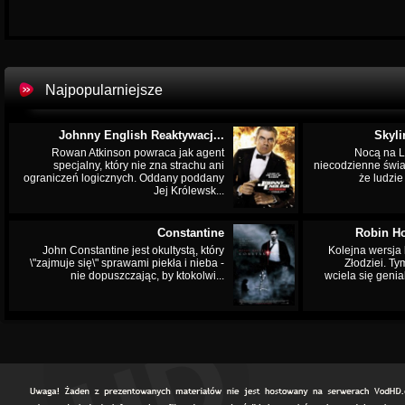
Najpopularniejsze
Johnny English Reaktywacj...
Skyli
Rowan Atkinson powraca jak agent
Nocą na L
specjalny, który nie zna strachu ani
niecodzienne świa
ograniczeń logicznych. Oddany poddany
że ludzi
Jej Królewsk...
Constantine
Robin Ho
John Constantine jest okultystą, który
Kolejna wersja 
\"zajmuje się\" sprawami piekła i nieba -
Złodziei. Ty
nie dopuszczając, by ktokolwi...
wciela się genia