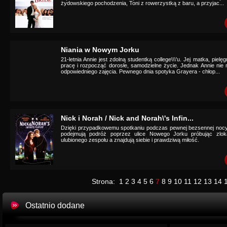
żydowskiego pochodzenia, Toni z rowerzystką z baru, a przyjac...
Niania w Nowym Jorku
21-letnia Annie jest zdolną studentką college\\\'u. Jej matka, piel
pracę i rozpocząć dorosłe, samodzielne życie. Jednak Annie nie
odpowiedniego zajęcia. Pewnego dnia spotyka Grayera - chłop...
Nick i Norah / Nick and Norah\'s Infin...
Dzięki przypadkowemu spotkaniu podczas pewnej bezsennej nocy, 
podejmują podróż poprzez ulice Nowego Jorku próbując zlok
ulubionego zespołu a znajdują siebie i prawdziwą miłość.
Strona:
1
2
3
4
5
6
7
8
9
10
11
12
13
14
Ostatnio dodane