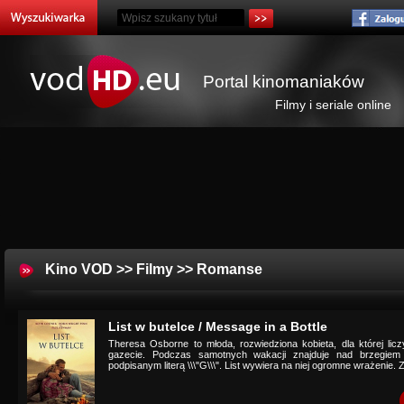
Portal kinomaniaków
Filmy i seriale online
Kino VOD
>>
Filmy
>>
Romanse
List w butelce / Message in a Bottle
Theresa Osborne to młoda, rozwiedziona kobieta, dla której lic
gazecie. Podczas samotnych wakacji znajduje nad brzegiem 
podpisanym literą \\\"G\\\". List wywiera na niej ogromne wrażenie. Z