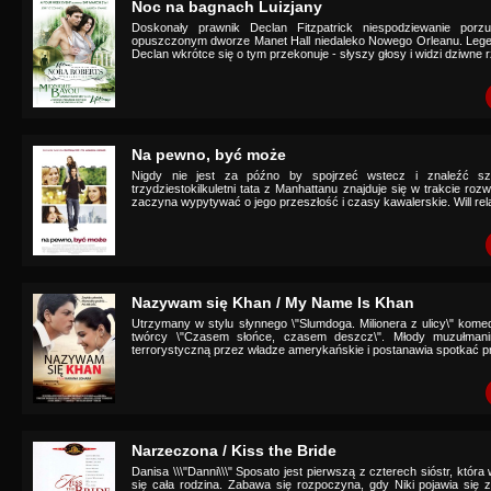
Noc na bagnach Luizjany
Doskonały prawnik Declan Fitzpatrick niespodziewanie porz
opuszczonym dworze Manet Hall niedaleko Nowego Orleanu. Legend
Declan wkrótce się o tym przekonuje - słyszy głosy i widzi dziwne r
Na pewno, być może
Nigdy nie jest za późno by spojrzeć wstecz i znaleźć szc
trzydziestokilkuletni tata z Manhattanu znajduje się w trakcie ro
zaczyna wypytywać o jego przeszłość i czasy kawalerskie. Will relac
Nazywam się Khan / My Name Is Khan
Utrzymany w stylu słynnego \"Slumdoga. Milionera z ulicy\" kome
twórcy \"Czasem słońce, czasem deszcz\". Młody muzułmanin
terrorystyczną przez władze amerykańskie i postanawia spotkać p
Narzeczona / Kiss the Bride
Danisa \\\"Danni\\\" Sposato jest pierwszą z czterech sióstr, któ
się cała rodzina. Zabawa się rozpoczyna, gdy Niki pojawia si