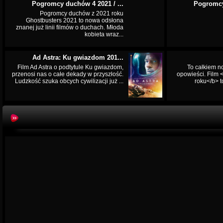
Pogromcy duchów 4 2021 / ...
Pogromcy
Pogromcy duchów z 2021 roku
Ghostbusters 2021 to nowa odsłona
znanej już linii filmów o duchach. Młoda
kobieta wraz...
Ad Astra: Ku gwiazdom 201...
Film Ad Astra o podtytule Ku gwiazdom,
To całkiem n
przenosi nas o całe dekady w przyszłość.
opowieści. Film
Ludzkość szuka obcych cywilizacji już ...
roku</b> t