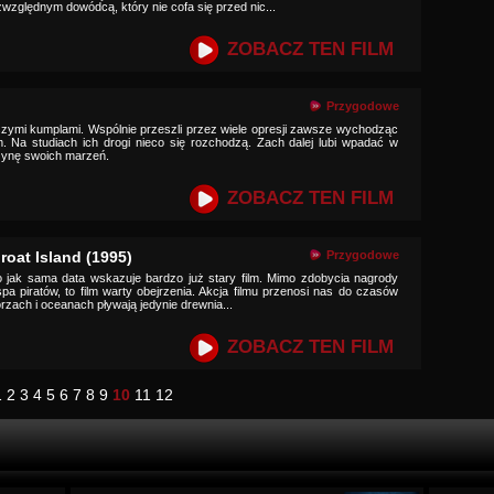
zwzględnym dowódcą, który nie cofa się przed nic...
ZOBACZ TEN FILM
Przygodowe
szymi kumplami. Wspólnie przeszli przez wiele opresji zawsze wychodząc
. Na studiach ich drogi nieco się rozchodzą. Zach dalej lubi wpadać w
czynę swoich marzeń.
ZOBACZ TEN FILM
roat Island (1995)
Przygodowe
 jak sama data wskazuje bardzo już stary film. Mimo zdobycia nagrody
pa piratów, to film warty obejrzenia. Akcja filmu przenosi nas do czasów
rzach i oceanach pływają jedynie drewnia...
ZOBACZ TEN FILM
1
2
3
4
5
6
7
8
9
10
11
12