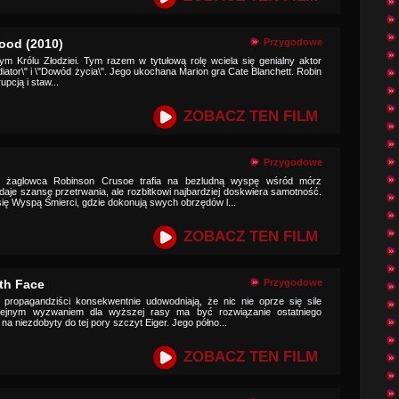
ood (2010)
Przygodowe
nnym Królu Złodziei. Tym razem w tytułową rolę wciela się genialny aktor
adiator\" i \"Dowód życia\". Jego ukochana Marion gra Cate Blanchett. Robin
pcją i staw...
ZOBACZ TEN FILM
Przygodowe
y żaglowca Robinson Crusoe trafia na bezludną wyspę wśród mórz
daje szansę przetrwania, ale rozbitkowi najbardziej doskwiera samotność.
się Wyspą Śmierci, gdzie dokonują swych obrzędów l...
ZOBACZ TEN FILM
th Face
Przygodowe
y propagandziści konsekwentnie udowodniają, że nic nie oprze się sile
lejnym wyzwaniem dla wyższej rasy ma być rozwiązanie ostatniego
 na niezdobyty do tej pory szczyt Eiger. Jego półno...
ZOBACZ TEN FILM