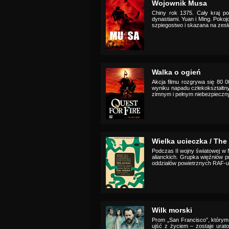
Wojownik Musa
Chiny rok 1375. Cały kraj p
dynastiami. Yuan i Ming. Poko
szpiegostwo i skazana na zesła
Walka o ogień
Akcja filmu rozgrywa się 80 0
wyniku napadu człekokształtny
zimnym i pełnym niebezpieczny
Wielka ucieczka / The
Podczas II wojny światowej w 
alianckich. Grupka więźniów 
oddziałów powietrznych RAF-u 
Wilk morski
Prom „San Francisco”, którym
ujść z życiem – zostaje ura