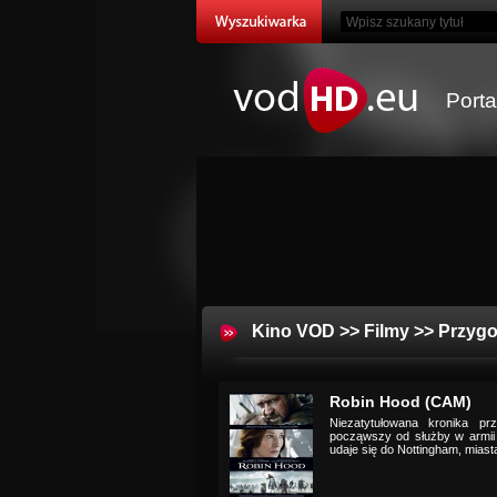
Port
Kino VOD
>>
Filmy
>>
Przyg
Robin Hood (CAM)
Niezatytułowana kronika p
począwszy od służby w armii
udaje się do Nottingham, miast