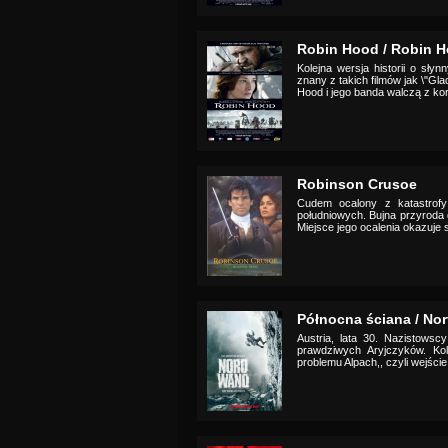
Robin Hood / Robin H
Kolejna wersja historii o sły
znany z takich filmów jak \"Gl
Hood i jego banda walczą z koru
Robinson Crusoe
Cudem ocalony z katastrof
południowych. Bujna przyroda 
Miejsce jego ocalenia okazuje 
Północna ściana / Nor
Austria, lata 30. Nazistowsc
prawdziwych Aryjczyków. Ko
problemu Alpach,, czyli wejście