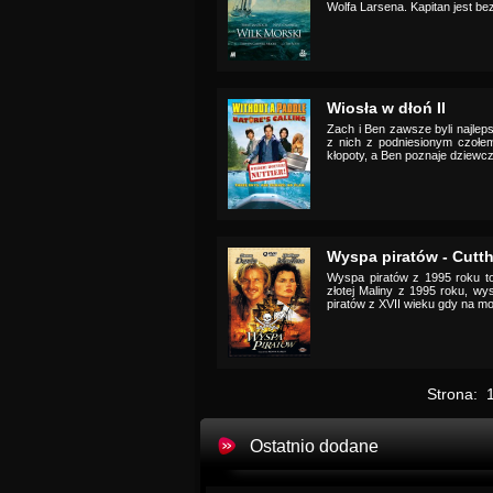
Wolfa Larsena. Kapitan jest be
Wiosła w dłoń II
Zach i Ben zawsze byli najlep
z nich z podniesionym czołem
kłopoty, a Ben poznaje dziew
Wyspa piratów - Cutth
Wyspa piratów z 1995 roku to
złotej Maliny z 1995 roku, wys
piratów z XVII wieku gdy na mo
Strona:
Ostatnio dodane