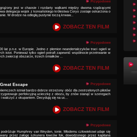
Przygodowe
ogrążony jest w chaosie i rozdarty walkami między dwoma rządzącymi
jowa delegacja wojsk z koreańskiego królestwa Coryo zostaje oskarżona o
nie. W drodze na odległą pustynie toczą krwaw...
ZOBACZ TEN FILM
Przygodowe
00 lat p.n.e. w Europie. Jedno z plemion neandertalczyków traci ogień w
ch istot. Ponieważ tylko ogień potrafi zapewnić wspólnocie przetrwanie w
ch zwierząt obszarze, trzech śmiałków ...
ZOBACZ TEN FILM
 Great Escape
Przygodowe
Niemczech istniał bardzo dobrze strzeżony obóz dla zestrzelonych pilotów
przygotowuje perfekcyjną ucieczkę z obozu, by znów stanąć w szeregach
i walczyć z okupantem. Decydują się na uc...
ZOBACZ TEN FILM
Przygodowe
 podróżuje Humphrey van Weyden, tonie. Młodemu człowiekowi udaje się
towany przez załogę szkunera łowców fok, dowodzonego przez kapitana