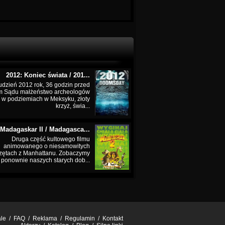
2012: Koniec świata / 201...
udzień 2012 rok, 36 godzin przed
m Sądu małżeństwo archeologów
 w podziemiach w Meksyku, złoty
krzyż, świa...
Madagaskar II / Madagasca...
Druga część kultowego filmu
animowanego o niesamowitych
zętach z Manhattanu. Zobaczymy
ponownie naszych starych dob...
ale
/
FAQ
/
Reklama
/
Regulamin
/
Kontakt