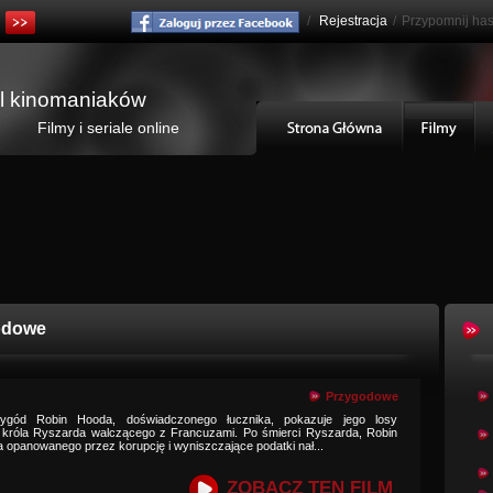
/
Rejestracja
/
Przypomnij has
al kinomaniaków
Filmy i seriale online
odowe
Przygodowe
rzygód Robin Hooda, doświadczonego łucznika, pokazuje jego losy
 króla Ryszarda walczącego z Francuzami. Po śmierci Ryszarda, Robin
a opanowanego przez korupcję i wyniszczające podatki nał...
ZOBACZ TEN FILM