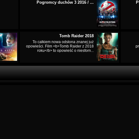
Pogromcy duchów 3 2016 / ...
P
Tomb Raider 2018
To całkiem nowa odsłona znanej już
opowieści. Film <b>Tomb Raider z 2018
p
roku</b> to opowieść o niesforn...