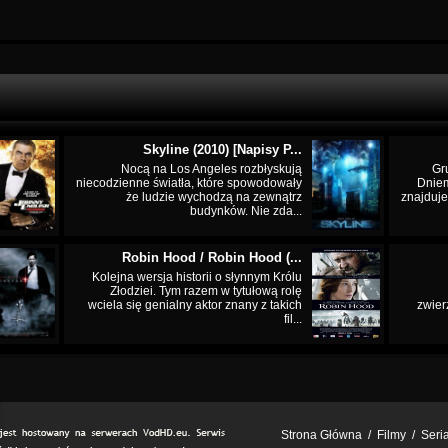
Skyline (2010) [Napisy P...
Nocą na Los Angeles rozbłyskują
Gr
niecodzienne światła, które spowodowały
Dnie
że ludzie wychodzą na zewnątrz
znajduje
budynków. Nie zda...
Robin Hood / Robin Hood (...
Kolejna wersja historii o słynnym Królu
Złodziei. Tym razem w tytułową rolę
wciela się genialny aktor znany z takich
zwier
fil...
Strona Główna
/
Filmy
/
Seri